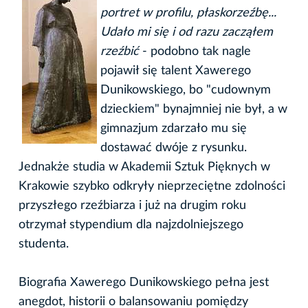
portret w profilu, płaskorzeźbę...
Udało mi się i od razu zacząłem
rzeźbić
- podobno tak nagle
pojawił się talent Xawerego
Dunikowskiego, bo "cudownym
dzieckiem" bynajmniej nie był, a w
gimnazjum zdarzało mu się
dostawać dwóje z rysunku.
Jednakże studia w Akademii Sztuk Pięknych w
Krakowie szybko odkryły nieprzeciętne zdolności
przyszłego rzeźbiarza i już na drugim roku
otrzymał stypendium dla najzdolniejszego
studenta.
Biografia Xawerego Dunikowskiego pełna jest
anegdot, historii o balansowaniu pomiędzy