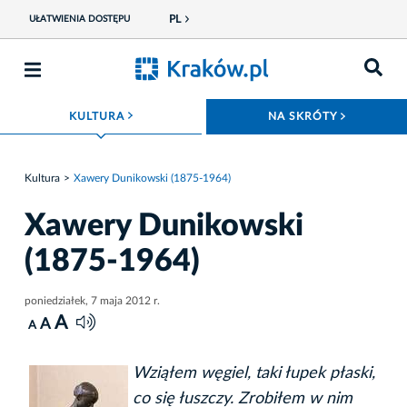
PL
UŁATWIENIA DOSTĘPU
ROZWIŃ MENU
ROZWIŃ
KULTURA
NA SKRÓTY
Kultura
Xawery Dunikowski (1875-1964)
Xawery Dunikowski
(1875-1964)
poniedziałek, 7 maja 2012 r.
A
A
A
Wziąłem węgiel, taki łupek płaski,
co się łuszczy. Zrobiłem w nim