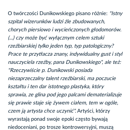
O twórczości Dunikowskiego pisano różnie:
"Istny
szpital wizerunków ludzi źle zbudowanych,
chorych piersiowo i wycieńczonych głodomorów.
(...) czy może być wyłącznym celem sztuki
rzeźbiarskiej tylko jeden typ, typ patologiczny?
Prace te przytłacza znany, indywidualny gust i styl
nauczyciela rzeźby, pana Dunikowskiego", ale też:
"Rzeczywiście p. Dunikowski posiada
niezaprzeczalny talent rzeźbiarski, ma poczucie
kształtu i ten dar istotnego plastyka, który
sprawia, ze glina pod jego palcami dematerializuje
się prawie staje się żywem ciałem, tem w ogóle,
czem ją artysta chce uczynić".
Artyści, którzy
wyrastają ponad swoje epoki często bywają
niedoceniani, po trosze kontrowersyjni, muszą