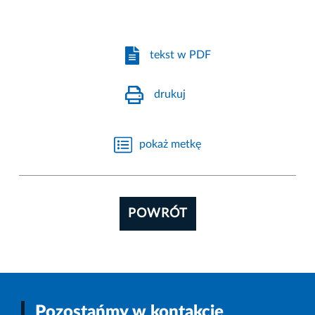
tekst w PDF
drukuj
pokaż metkę
POWRÓT
Pozostańmy w kontakcie