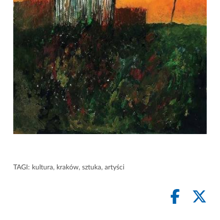
TAGI:
kultura
,
kraków
,
sztuka
,
artyści