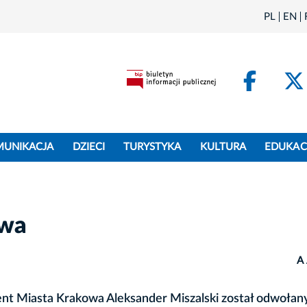
PL
EN
Face
MUNIKACJA
DZIECI
TURYSTYKA
KULTURA
EDUKAC
owa
A
nt Miasta Krakowa Aleksander Miszalski został odwołan