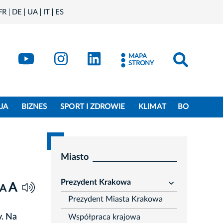
FR
DE
UA
IT
ES
book
Kraków - X
Kraków - YouTube
Kraków - Instagram
Kraków - LinkedIn
MAPA
STRONY
JA
BIZNES
SPORT I ZDROWIE
KLIMAT
BO
Miasto
Prezydent Krakowa
A
rozwiń
A
Prezydent Miasta Krakowa
y. Na
Współpraca krajowa