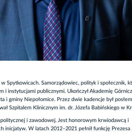
. w Spytkowicach. Samorządowiec, polityk i społecznik, k
m i instytucjami publicznymi. Ukończył Akademię Górnic
sta i gminy Niepołomice. Przez dwie kadencje był posłe
ał Szpitalem Klinicznym im. dr. Józefa Babińskiego w K
y politycznej i zawodowej. Jest honorowym krwiodawcą i
ch inicjatyw. W latach 2012–2021 pełnił funkcję Prezesa