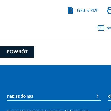
tekst w PDF
po
POWRÓT
napisz do nas
d