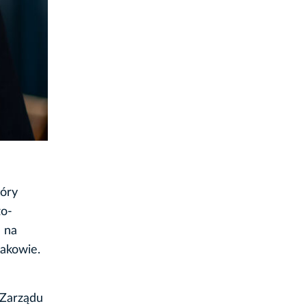
tóry
zo-
m na
rakowie.
 Zarządu