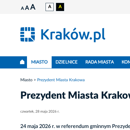
A
A
A
A
A
MIASTO
DZIELNICE
RADA MIASTA
KO
Miasto
Prezydent Miasta Krakowa
Prezydent Miasta Krak
czwartek, 28 maja 2026 r.
24 maja 2026 r. w referendum gminnym Prezyde