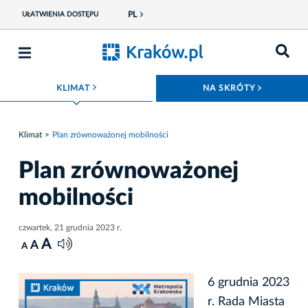
PL
UŁATWIENIA DOSTĘPU
ROZWIŃ MENU
ROZWIŃ
KLIMAT
NA SKRÓTY
Klimat
Plan zrównoważonej mobilności
Plan zrównoważonej
mobilności
czwartek, 21 grudnia 2023 r.
A
A
A
6 grudnia 2023
r. Rada Miasta