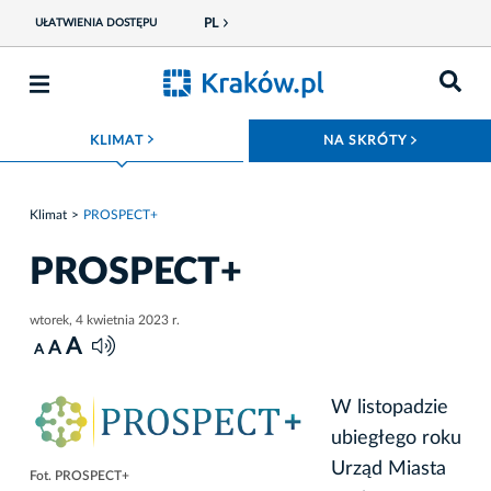
PL
UŁATWIENIA DOSTĘPU
ROZWIŃ MENU
ROZWIŃ
KLIMAT
NA SKRÓTY
Klimat
PROSPECT+
PROSPECT+
wtorek, 4 kwietnia 2023 r.
A
A
A
W listopadzie
ubiegłego roku
Urząd Miasta
Fot. PROSPECT+