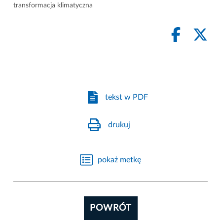
transformacja klimatyczna
tekst w PDF
drukuj
pokaż metkę
POWRÓT