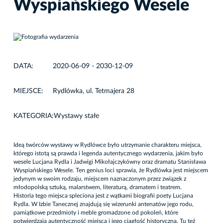
Wyspiańskiego Wesele
DATA:
2020-06-09 - 2030-12-09
MIEJSCE:
Rydlówka, ul. Tetmajera 28
KATEGORIA:
Wystawy stałe
Ideą twórców wystawy w Rydlówce było utrzymanie charakteru miejsca,
którego istotą są prawda i legenda autentycznego wydarzenia, jakim było
wesele Lucjana Rydla i Jadwigi Mikołajczykówny oraz dramatu Stanisława
Wyspiańskiego Wesele. Ten genius loci sprawia, że Rydlówka jest miejscem
jedynym w swoim rodzaju, miejscem naznaczonym przez związek z
młodopolską sztuką, malarstwem, literaturą, dramatem i teatrem.
Historia tego miejsca spleciona jest z wątkami biografii poety Lucjana
Rydla. W Izbie Tanecznej znajdują się wizerunki antenatów jego rodu,
pamiątkowe przedmioty i meble gromadzone od pokoleń, które
potwierdzają autentyczność miejsca i jego ciągłość historyczną. Tu też