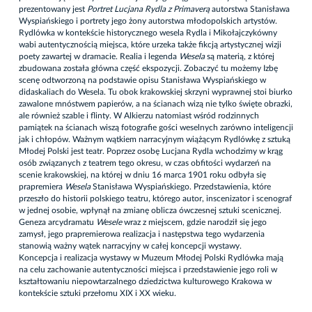
prezentowany jest
Portret Lucjana Rydla z Primaverą
autorstwa Stanisława
Wyspiańskiego i portrety jego żony autorstwa młodopolskich artystów.
Rydlówka w kontekście historycznego wesela Rydla i Mikołajczykówny
wabi autentycznością miejsca, które urzeka także fikcją artystycznej wizji
poety zawartej w dramacie. Realia i legenda
Wesela
są materią, z której
zbudowana została główna część ekspozycji. Zobaczyć tu możemy Izbę
scenę odtworzoną na podstawie opisu Stanisława Wyspiańskiego w
didaskaliach do Wesela. Tu obok krakowskiej skrzyni wyprawnej stoi biurko
zawalone mnóstwem papierów, a na ścianach wizą nie tylko święte obrazki,
ale również szable i flinty. W Alkierzu natomiast wśród rodzinnych
pamiątek na ścianach wiszą fotografie gości weselnych zarówno inteligencji
jak i chłopów. Ważnym wątkiem narracyjnym wiążącym Rydlówkę z sztuką
Młodej Polski jest teatr. Poprzez osobę Lucjana Rydla wchodzimy w krąg
osób związanych z teatrem tego okresu, w czas obfitości wydarzeń na
scenie krakowskiej, na której w dniu 16 marca 1901 roku odbyła się
prapremiera
Wesela
Stanisława Wyspiańskiego. Przedstawienia, które
przeszło do historii polskiego teatru, którego autor, inscenizator i scenograf
w jednej osobie, wpłynął na zmianę oblicza ówczesnej sztuki scenicznej.
Geneza arcydramatu
Wesele
wraz z miejscem, gdzie narodził się jego
zamysł, jego prapremierowa realizacja i następstwa tego wydarzenia
stanowią ważny wątek narracyjny w całej koncepcji wystawy.
Koncepcja i realizacja wystawy w Muzeum Młodej Polski Rydlówka mają
na celu zachowanie autentyczności miejsca i przedstawienie jego roli w
kształtowaniu niepowtarzalnego dziedzictwa kulturowego Krakowa w
kontekście sztuki przełomu XIX i XX wieku.