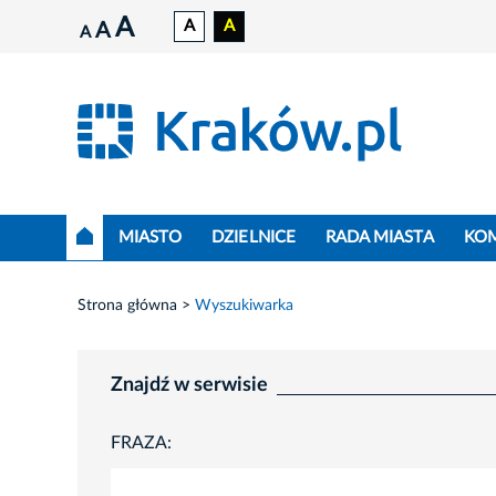
A
A
A
A
A
MIASTO
DZIELNICE
RADA MIASTA
KO
Strona główna
Wyszukiwarka
Znajdź w serwisie
FRAZA: