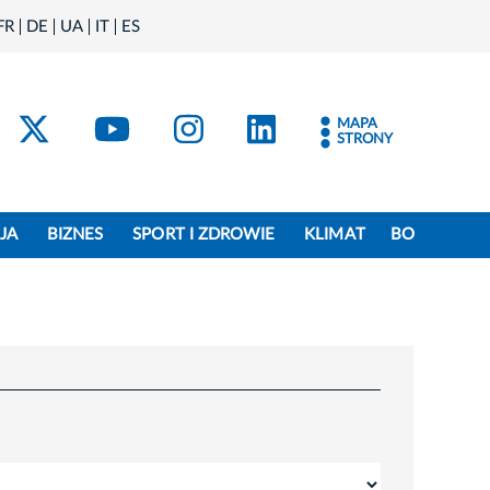
FR
DE
UA
IT
ES
acebook
Kraków - X
Kraków - YouTube
Kraków - Instagram
Kraków - Linke
MAPA
STRONY
JA
BIZNES
SPORT I ZDROWIE
KLIMAT
BO