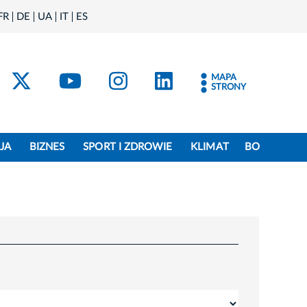
FR
DE
UA
IT
ES
acebook
Kraków - X
Kraków - YouTube
Kraków - Instagram
Kraków - Linke
MAPA
STRONY
JA
BIZNES
SPORT I ZDROWIE
KLIMAT
BO