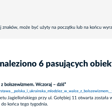
ej znaków, może być użyty na początku lub na końcu wyr
naleziono 6 pasujących obie
 z bolszewizmem. Wczoraj – dziś”
wystawa__polska_i_ukrainska_mlodziez_w_walce_z_bolszewizmem__w
tu Jagiellońskiego przy ul. Gołębiej 11 otwarta została 
 do końca tego tygodnia.