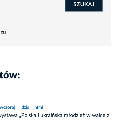
SZUKAJ
azu
któw:
czoraj___dzis__.html
wystawa „Polska i ukraińska młodzież w walce z