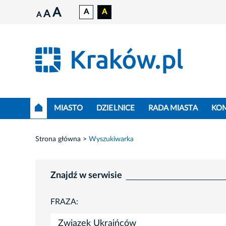
A
A
A
A
A
MIASTO
DZIELNICE
RADA MIASTA
KO
Strona główna
Wyszukiwarka
Znajdź w serwisie
FRAZA: