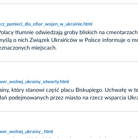
icz_pamieci_dla_ofiar_wojen_w_ukrainie.html
olacy tłumnie odwiedzają groby bliskich na cmentarzac
yślą o nich Związek Ukraińców w Polsce informuje o moż
zeznaczonych miejscach.
kwer_wolnej_ukrainy_otwarty.html
ainy, który stanowi część placu Biskupiego. Uchwałę w t
ziałań podejmowanych przez miasto na rzecz wsparcia Ukr
wer_wolnej_ukrainy_.html