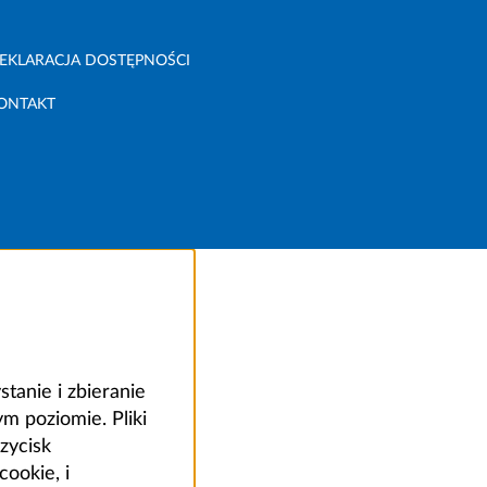
EKLARACJA DOSTĘPNOŚCI
ONTAKT
anie i zbieranie
 poziomie. Pliki
zycisk
ookie, i