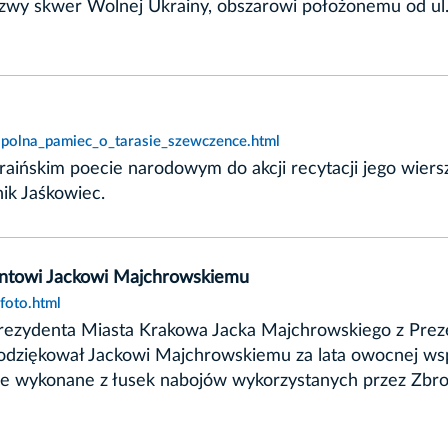
 nazwy skwer Wolnej Ukrainy, obszarowi położonemu od u
spolna_pamiec_o_tarasie_szewczence.html
raińskim poecie narodowym do akcji recytacji jego wiers
ik Jaśkowiec.
entowi Jackowi Majchrowskiemu
foto.html
 Prezydenta Miasta Krakowa Jacka Majchrowskiego z Pr
dziękował Jackowi Majchrowskiemu za lata owocnej wsp
 wykonane z łusek nabojów wykorzystanych przez Zbrojn