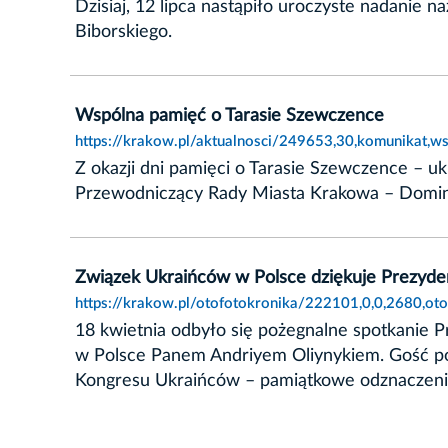
Dzisiaj, 12 lipca nastąpiło uroczyste nadanie
Biborskiego.
Wspólna pamięć o Tarasie Szewczence
https://krakow.pl/aktualnosci/249653,30,komunikat,w
Z okazji dni pamięci o Tarasie Szewczence – uk
Przewodniczący Rady Miasta Krakowa – Domin
Związek Ukraińców w Polsce dziękuje Prezyd
https://krakow.pl/otofotokronika/222101,0,0,2680,oto
18 kwietnia odbyło się pożegnalne spotkanie
w Polsce Panem Andriyem Oliynykiem. Gość po
Kongresu Ukraińców – pamiątkowe odznaczenie