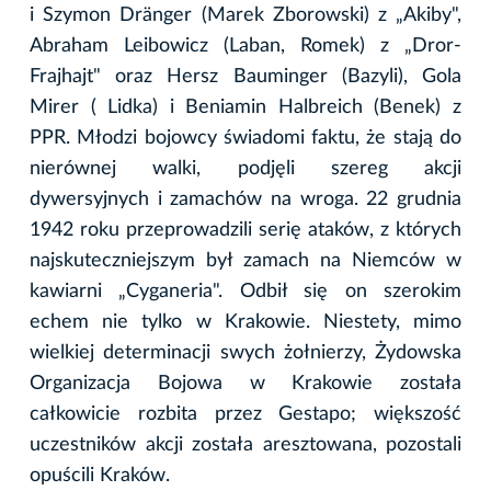
i Szymon Dränger (Marek Zborowski) z „Akiby",
Abraham Leibowicz (Laban, Romek) z „Dror-
Frajhajt" oraz Hersz Bauminger (Bazyli), Gola
Mirer ( Lidka) i Beniamin Halbreich (Benek) z
PPR. Młodzi bojowcy świadomi faktu, że stają do
nierównej walki, podjęli szereg akcji
dywersyjnych i zamachów na wroga. 22 grudnia
1942 roku przeprowadzili serię ataków, z których
najskuteczniejszym był zamach na Niemców w
kawiarni „Cyganeria". Odbił się on szerokim
echem nie tylko w Krakowie. Niestety, mimo
wielkiej determinacji swych żołnierzy, Żydowska
Organizacja Bojowa w Krakowie została
całkowicie rozbita przez Gestapo; większość
uczestników akcji została aresztowana, pozostali
opuścili Kraków.