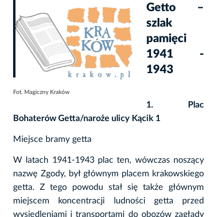
Getto –
szlak
pamięci
1941 -
1943
Fot. Magiczny Kraków
1. Plac
Bohaterów Getta/naroże ulicy Kącik 1
Miejsce bramy getta
W latach 1941-1943 plac ten, wówczas noszący
nazwę Zgody, był głównym placem krakowskiego
getta. Z tego powodu stał się także głównym
miejscem koncentracji ludności getta przed
wysiedleniami i transportami do obozów zagłady