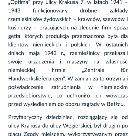
„Optima" przy ulicy Krakusa 7, w latach 1941 –
1943 funkcjonowały drobne zakłady
rzemieślników żydowskich – krawców, szewców i
kuśnierzy – pracujących na zlecenie firm spoza
getta, których produkcja przeznaczona była dla
klientów niemieckich i polskich. W ostatnich
dniach maja 1942 r., rzemieślnicy przekazali
swoje urządzenia i maszyny na własność
niemieckiej firmie „Zentrale für
Handwerkslieferungen". W zamian za to otrzymali
poświadczenie zatrudnienia w niemieckim
przedsiębiorstwie, co uchroniło ich wówczas
przed wysiedleniem do obozu zagłady w Bełżcu.
Przyfabryczny dziedziniec, rozciągający się od
ulicy Krakusa do ulicy Węgierskiej, był drugim po
placu Zgody miejscem, wykorzystywanym przez