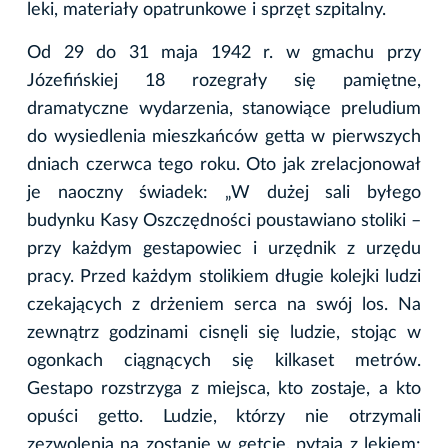
leki, materiały opatrunkowe i sprzęt szpitalny.
Od 29 do 31 maja 1942 r. w gmachu przy
Józefińskiej 18 rozegrały się pamiętne,
dramatyczne wydarzenia, stanowiące preludium
do wysiedlenia mieszkańców getta w pierwszych
dniach czerwca tego roku. Oto jak zrelacjonował
je naoczny świadek: „W dużej sali byłego
budynku Kasy Oszczędności poustawiano stoliki –
przy każdym gestapowiec i urzędnik z urzędu
pracy. Przed każdym stolikiem długie kolejki ludzi
czekających z drżeniem serca na swój los. Na
zewnątrz godzinami cisnęli się ludzie, stojąc w
ogonkach ciągnących się kilkaset metrów.
Gestapo rozstrzyga z miejsca, kto zostaje, a kto
opuści getto. Ludzie, którzy nie otrzymali
zezwolenia na zostanie w getcie, pytają z lękiem: