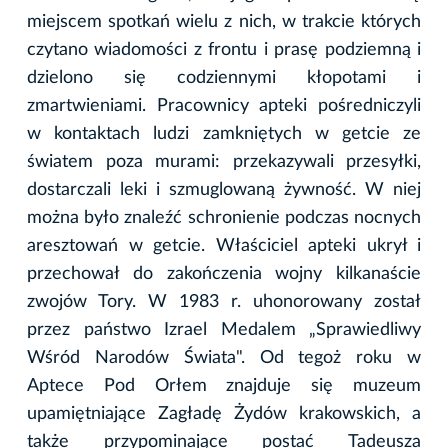
miejscem spotkań wielu z nich, w trakcie których
czytano wiadomości z frontu i prasę podziemną i
dzielono się codziennymi kłopotami i
zmartwieniami. Pracownicy apteki pośredniczyli
w kontaktach ludzi zamkniętych w getcie ze
światem poza murami: przekazywali przesyłki,
dostarczali leki i szmuglowaną żywność. W niej
można było znaleźć schronienie podczas nocnych
aresztowań w getcie. Właściciel apteki ukrył i
przechował do zakończenia wojny kilkanaście
zwojów Tory. W 1983 r. uhonorowany został
przez państwo Izrael Medalem „Sprawiedliwy
Wśród Narodów Świata". Od tegoż roku w
Aptece Pod Orłem znajduje się muzeum
upamiętniające Zagładę Żydów krakowskich, a
także przypominające postać Tadeusza