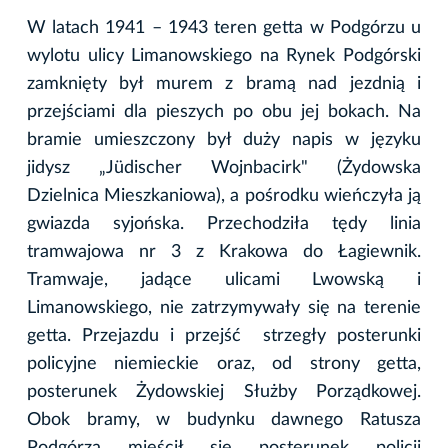
W latach 1941 – 1943 teren getta w Podgórzu u
wylotu ulicy Limanowskiego na Rynek Podgórski
zamknięty był murem z bramą nad jezdnią i
przejściami dla pieszych po obu jej bokach. Na
bramie umieszczony był duży napis w języku
jidysz „Jüdischer Wojnbacirk" (Żydowska
Dzielnica Mieszkaniowa), a pośrodku wieńczyła ją
gwiazda syjońska. Przechodziła tędy linia
tramwajowa nr 3 z Krakowa do Łagiewnik.
Tramwaje, jadące ulicami Lwowską i
Limanowskiego, nie zatrzymywały się na terenie
getta. Przejazdu i przejść strzegły posterunki
policyjne niemieckie oraz, od strony getta,
posterunek Żydowskiej Służby Porządkowej.
Obok bramy, w budynku dawnego Ratusza
Podgórza mieścił się posterunek policji