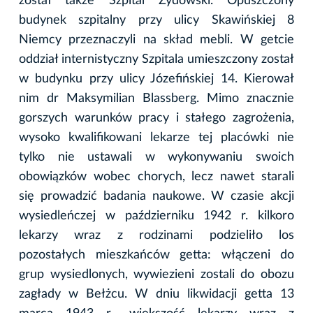
został także Szpital Żydowski. Opuszczony
budynek szpitalny przy ulicy Skawińskiej 8
Niemcy przeznaczyli na skład mebli. W getcie
oddział internistyczny Szpitala umieszczony został
w budynku przy ulicy Józefińskiej 14. Kierował
nim dr Maksymilian Blassberg. Mimo znacznie
gorszych warunków pracy i stałego zagrożenia,
wysoko kwalifikowani lekarze tej placówki nie
tylko nie ustawali w wykonywaniu swoich
obowiązków wobec chorych, lecz nawet starali
się prowadzić badania naukowe. W czasie akcji
wysiedleńczej w październiku 1942 r. kilkoro
lekarzy wraz z rodzinami podzieliło los
pozostałych mieszkańców getta: włączeni do
grup wysiedlonych, wywiezieni zostali do obozu
zagłady w Bełżcu. W dniu likwidacji getta 13