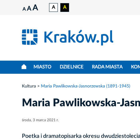
A
A
A
A
A
MIASTO
DZIELNICE
RADA MIASTA
KO
Kultura
Maria Pawlikowska-Jasnorzewska (1891-1945)
Maria Pawlikowska-Jas
środa, 3 marca 2021 r.
Poetka i dramatopisarka okresu dwudziestolec