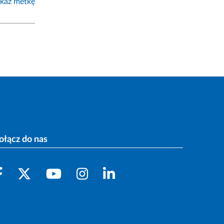
każ metkę
ołącz do nas