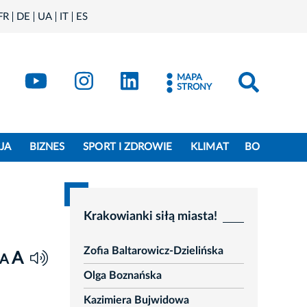
FR
DE
UA
IT
ES
book
Kraków - X
Kraków - YouTube
Kraków - Instagram
Kraków - LinkedIn
MAPA
STRONY
JA
BIZNES
SPORT I ZDROWIE
KLIMAT
BO
Krakowianki siłą miasta!
Zofia Baltarowicz-Dzielińska
A
A
Olga Boznańska
Kazimiera Bujwidowa