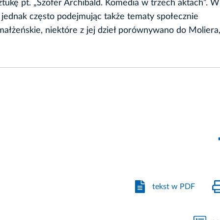
ukę pt. „Szofer Archibald. Komedia w trzech aktach”. W
 jednak często podejmując także tematy społecznie
amałżeńskie, niektóre z jej dzieł porównywano do Moliera
tekst w PDF