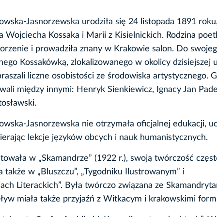
owska-Jasnorzewska urodziła się 24 listopada 1891 roku,
 Wojciecha Kossaka i Marii z Kisielnickich. Rodzina poet
korzenie i prowadziła znany w Krakowie salon. Do swoje
ego Kossakówką, zlokalizowanego w okolicy dzisiejszej u
praszali liczne osobistości ze środowiska artystycznego. 
ali między innymi: Henryk Sienkiewicz, Ignacy Jan Pade
osławski.
owska-Jasnorzewska nie otrzymała oficjalnej edukacji, uc
erając lekcje języków obcych i nauk humanistycznych.
towała w „Skamandrze” (1922 r.), swoją twórczość częst
 także w „Bluszczu”, „Tygodniku Ilustrowanym” i
ch Literackich”. Była twórczo związana ze Skamandryta
pływ miała także przyjaźń z Witkacym i krakowskimi form