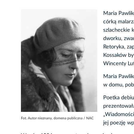
Maria Pawlik
córką malarza
szlacheckie 
dworku, zwan
Retoryka, za
Kossaków byw
Wincenty Lut
Maria Pawlik
w domu, pobi
Poetka debiu
prezentowała
„Wiadomościa
Fot. Autor nieznany, domena publiczna / NAC
jej poezję w