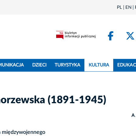
PL
EN
Face
MUNIKACJA
DZIECI
TURYSTYKA
KULTURA
EDUKAC
norzewska (1891-1945)
A
ia międzywojennego