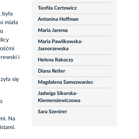
Teofila Certowicz
 była
Antonina Hoffman
ki miała
Maria Jarema
go
licy
Maria Pawlikowska-
Gośćmi
Jasnorzewska
rewski i
Helena Rakoczy
Diana Reiter
zyła się
Magdalena Samozwaniec
Jadwiga Sikorska-
Klemensiewiczowa
o
Sara Szenirer
mi. Na
istami.