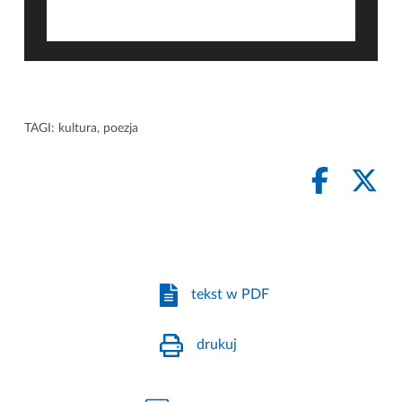
TAGI:
kultura
,
poezja
tekst w PDF
drukuj