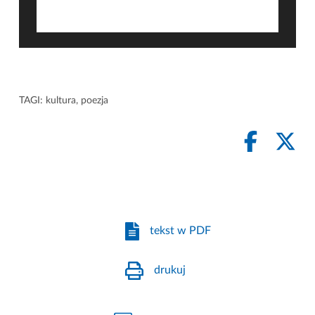
TAGI:
kultura
,
poezja
tekst w PDF
drukuj