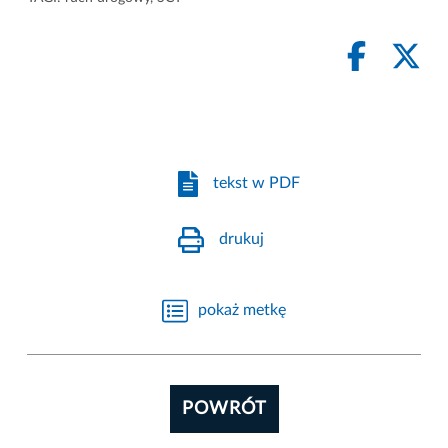
tekst w PDF
drukuj
pokaż metkę
POWRÓT