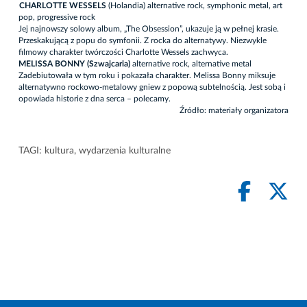
CHARLOTTE WESSELS
(Holandia) alternative rock, symphonic metal, art
pop, progressive rock
Jej najnowszy solowy album, „The Obsession”, ukazuje ją w pełnej krasie.
Przeskakującą z popu do symfonii. Z rocka do alternatywy. Niezwykle
filmowy charakter twórczości Charlotte Wessels zachwyca.
MELISSA BONNY (Szwajcaria)
alternative rock, alternative metal
Zadebiutowała w tym roku i pokazała charakter. Melissa Bonny miksuje
alternatywno rockowo-metalowy gniew z popową subtelnością. Jest sobą i
opowiada historie z dna serca – polecamy.
Źródło: materiały organizatora
TAGI:
kultura
,
wydarzenia kulturalne