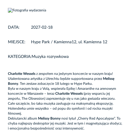
DATA:
2027-02-18
MIEJSCE:
Hype Park / Kamienna12, ul. Kamienna 12
KATEGORIA:
Muzyka rozrywkowa
Charlotte Wessels
z zespołem na jedynym koncercie w naszym kraju!
Utalentowana artystka z Utrechtu będzie supportowana przez
Melissę
Bonny
. Ten zestaw zobaczycie
18 lutego
w Hype Parku.
Była w naszym kraju z Volą, wspierała Epikę i Amaranthe na arenowym
koncercie w Warszawie – teraz
Charlotte Wessels
(przy wsparciu jej
zespołu, The Obsession) zaprezentuje się u nas jako gwiazda wieczoru.
Całe szczęście, bo taka muzyka zasługuje na maksymalną ekspozycję.
Holenderka umie wszystko – od popu do symfonii i od rocka muzyki
filmowej.
Debiutancki album
Melissy Bonny
nosi tytuł „Cherry Red Apocalypse”. To
chyba najlepszy deskryptor jej muzyki. Jest w tym i magnetyzująca słodycz,
i emocjonalna bezpośredniość oraz intensywność.