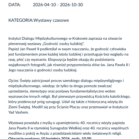
DATA:
2026-04-10 - 2026-10-30
KATEGORIA:
Wystawy czasowe
Instytut Dialogu Międzykulturowego w Krakowie zaprasza na otwarcie
plenerowej wystawy „Godność osoby ludzkiej”.
Papież Jan Paweł II podkreślał w swym nauczaniu, że godność człowieka
jest fundamentem praw każdej istoty ludzkiej i przysługuje bez względu na
rasę, płeć czy wyznanie. Ekspozycja będzie okazją do podziwiania
wyjątkowych fotografii, jak również przypomnienia słów św. Jana Pawła II i
Jego nauczania o godności osoby ludzkiej.
Ojciec Święty zainicjował proces szerokiego dialogu międzyreligijnego i
międzykulturowego, wiedząc że tylko ta droga pomoże zwalczać
uprzedzenia, stereotypy oraz postawy fundamentalistyczne wobec
wyznawców innych religii. Był pierwszym przywódcą Kościoła katolickiego,
który przekroczył próg synagogi. Udał się także z historyczną wizytą do
Ziemi Świętej. Modlił się przy Ścianie Płaczu oraz przemawiał w Instytucie
Yad Vashem.
Wystawa powstała z myślą o upamiętnieniu 40. rocznicy wizyty papieża
Jana Pawła II w rzymskiej Synagodze Wielkiej oraz 40. rocznicy wspólnych
modlitw o pokój w Asyżu z przedstawicielami wielu światowych religii.
Otwarcie wystawy: 10 kwietnia 2026, godz. 10.00