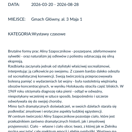
DATA:
2026-03-20 - 2026-08-28
MIEJSCE:
Gmach Główny, al. 3 Maja 1
KATEGORIA:
Wystawy czasowe
Brutalne formy prac Aliny Szapocznikow - poszarpane, zdeformowane
sylwetki - oraz naturalizm jej odlewów z poliestru odznaczają się silną
ekspresją.
Rzeźbiarka zaczynała jednak od stylistyki właściwej socrealizmowi,
interpretując ją całkowicie po swojemu. Z czasem bardzo daleko odeszła
od socrealistycznej konwencji. Swoją twórczością przepracowywała
bolesną pamięć o wydarzeniach lat wojny - była nastoletnią więźniarką
obozów koncentracyjnych, w wyniku Holokaustu straciła część bliskich. W
1969 roku otrzymała diagnozę raka piersi - odtąd w odważny,
niespotykany wcześniej w sztuce sposób, bezpośrednio i szczerze
odwoływała się do swojej choroby.
Mimo tych dramatycznych doświadczeń, w swoich dziełach starała się
podkreślać zmysłowe i erotyczne aspekty ludzkiej egzystencji.
W centrum twórczości Aliny Szapocznikow pozostaje ciało, które jest
przekaźnikiem zarówno dramatycznych historii, jak i zmysłowej
przyjemności. Ciało – własne i ciało obce; twarz, z której jak w Zielniku
można wyczytać całe spektrum emocji i głębię symboliki. Wystawa ma