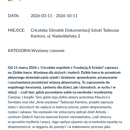
DATA:
2026-03-11 - 2026-10-11
MIEJSCE:
Cricoteka Ośrodek Dokumentacji Sztuki Tadeusza
Kantora, ul. Nadwiślańska 2
KATEGORIA:
Wystawy czasowe
Od 11 marca 2026 r. Cricoteka wspólnie z Fundacją A Sztuka? zaprasza
na
Dzikie harce. Wystawę dla dużych i małych
. Dzikie harce to przestrzeń
aktywnego doświadczania sztuki i działania: sprawdzania, przesuwania
i uruchamiania przestrzeni własną aktywnością. To zaproszenie do
wspólnego tworzenia, zarówno dla dzieci, jak i dorosłych, w ruchu i w
relacji – czyli tam, gdzie pozwalamy sobie na swobodę i wyobraźnię.
Czerpiąc z książki
Tam, gdzie żyją dzikie stwory
autorstwa Maurice’a
Sendaka oraz idei „Anty-wystawy” Tadeusza Kantora, projekt zaprasza
dzieci i dorosłych do wejścia w twórczy proces, pełen eksperymentu,
ryzyka i zabawy. Na wystawie nie zobaczymy jednak dzieł Artysty –
centrum
Dzikich harców
stanowi Kantor niematerialny, czyli obecny
w sposobie myślenia i pracy. Jego wpływ ujawnia się w metodzie opartej na
eksperymencie, w sięganiu do pamięci i w traktowaniu procesu jako