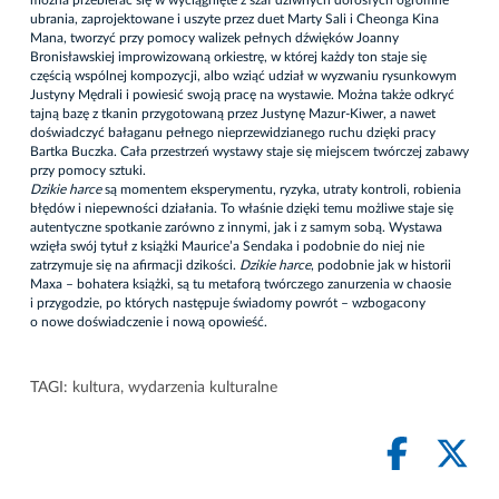
można przebierać się w wyciągnięte z szaf dziwnych dorosłych ogromne
ubrania, zaprojektowane i uszyte przez duet Marty Sali i Cheonga Kina
Mana, tworzyć przy pomocy walizek pełnych dźwięków Joanny
Bronisławskiej improwizowaną orkiestrę, w której każdy ton staje się
częścią wspólnej kompozycji, albo wziąć udział w wyzwaniu rysunkowym
Justyny Mędrali i powiesić swoją pracę na wystawie. Można także odkryć
tajną bazę z tkanin przygotowaną przez Justynę Mazur-Kiwer, a nawet
doświadczyć bałaganu pełnego nieprzewidzianego ruchu dzięki pracy
Bartka Buczka. Cała przestrzeń wystawy staje się miejscem twórczej zabawy
przy pomocy sztuki.
Dzikie harce
są momentem eksperymentu, ryzyka, utraty kontroli, robienia
błędów i niepewności działania. To właśnie dzięki temu możliwe staje się
autentyczne spotkanie zarówno z innymi, jak i z samym sobą. Wystawa
wzięła swój tytuł z książki Maurice’a Sendaka i podobnie do niej nie
zatrzymuje się na afirmacji dzikości.
Dzikie harce
, podobnie jak w historii
Maxa – bohatera książki, są tu metaforą twórczego zanurzenia w chaosie
i przygodzie, po których następuje świadomy powrót – wzbogacony
o nowe doświadczenie i nową opowieść.
TAGI:
kultura
,
wydarzenia kulturalne