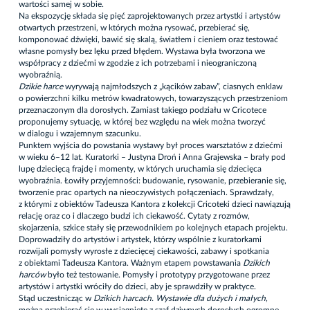
wartości samej w sobie.
Na ekspozycję składa się pięć zaprojektowanych przez artystki i artystów
otwartych przestrzeni, w których można rysować, przebierać się,
komponować dźwięki, bawić się skalą, światłem i cieniem oraz testować
własne pomysły bez lęku przed błędem. Wystawa była tworzona we
współpracy z dziećmi w zgodzie z ich potrzebami i nieograniczoną
wyobraźnią.
Dzikie harce
wyrywają najmłodszych z „kącików zabaw”, ciasnych enklaw
o powierzchni kilku metrów kwadratowych, towarzyszących przestrzeniom
przeznaczonym dla dorosłych. Zamiast takiego podziału w Cricotece
proponujemy sytuację, w której bez względu na wiek można tworzyć
w dialogu i wzajemnym szacunku.
Punktem wyjścia do powstania wystawy był proces warsztatów z dziećmi
w wieku 6–12 lat. Kuratorki – Justyna Droń i Anna Grajewska – brały pod
lupę dziecięcą frajdę i momenty, w których uruchamia się dziecięca
wyobraźnia. Łowiły przyjemności: budowanie, rysowanie, przebieranie się,
tworzenie prac opartych na nieoczywistych połączeniach. Sprawdzały,
z którymi z obiektów Tadeusza Kantora z kolekcji Cricoteki dzieci nawiązują
relację oraz co i dlaczego budzi ich ciekawość. Cytaty z rozmów,
skojarzenia, szkice stały się przewodnikiem po kolejnych etapach projektu.
Doprowadziły do artystów i artystek, którzy wspólnie z kuratorkami
rozwijali pomysły wyrosłe z dziecięcej ciekawości, zabawy i spotkania
z obiektami Tadeusza Kantora. Ważnym etapem powstawania
Dzikich
harców
było też testowanie. Pomysły i prototypy przygotowane przez
artystów i artystki wróciły do dzieci, aby je sprawdziły w praktyce.
Stąd uczestnicząc w
Dzikich harcach. Wystawie dla dużych i małych
,