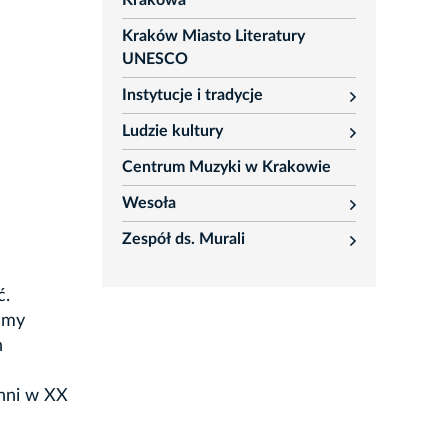
Krakowa
Kraków Miasto Literatury
UNESCO
Instytucje i tradycje
rozwiń
Ludzie kultury
rozwiń
Centrum Muzyki w Krakowie
Wesoła
rozwiń
Zespół ds. Murali
rozwiń
ć.
cemy
h
chni w XX