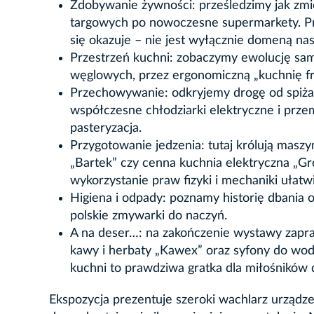
Zdobywanie żywności: prześledzimy jak zmie
targowych po nowoczesne supermarkety. Prz
się okazuje – nie jest wyłącznie domeną na
Przestrzeń kuchni: zobaczymy ewolucję sa
węglowych, przez ergonomiczną „kuchnię fra
Przechowywanie: odkryjemy drogę od spiżarn
współczesne chłodziarki elektryczne i przem
pasteryzacja.
Przygotowanie jedzenia: tutaj królują masz
„Bartek” czy cenna kuchnia elektryczna „Gró
wykorzystanie praw fizyki i mechaniki ułatw
Higiena i odpady: poznamy historię dbania o
polskie zmywarki do naczyń.
A na deser…: na zakończenie wystawy zapra
kawy i herbaty „Kawex” oraz syfony do w
kuchni to prawdziwa gratka dla miłośników 
Ekspozycja prezentuje szeroki wachlarz urządze