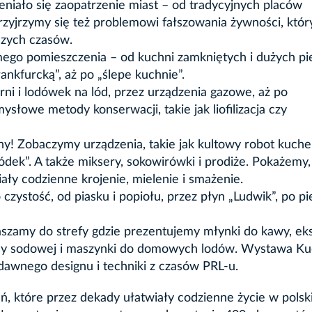
niało się zaopatrzenie miast – od tradycyjnych placów
yjrzymy się też problemowi fałszowania żywności, który
szych czasów.
mego pomieszczenia – od kuchni zamkniętych i dużych p
nkfurcką”, aż po „ślepe kuchnie”.
i i lodówek na lód, przez urządzenia gazowe, aż po
ysłowe metody konserwacji, takie jak liofilizacja czy
yny! Zobaczymy urządzenia, takie jak kultowy robot kuch
dek”. A także miksery, sokowirówki i prodiże. Pokażemy,
iały codzienne krojenie, mielenie i smażenie.
 czystość, od piasku i popiołu, przez płyn „Ludwik”, po p
szamy do strefy gdzie prezentujemy młynki do kawy, ek
ody sodowej i maszynki do domowych lodów. Wystawa Ku
dawnego designu i techniki z czasów PRL-u.
ń, które przez dekady ułatwiały codzienne życie w polsk