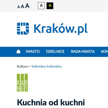
A
A
A
A
A
MIASTO
DZIELNICE
RADA MIASTA
KO
Kultura
Kalendarz kulturalny
Kuchnia od kuchni