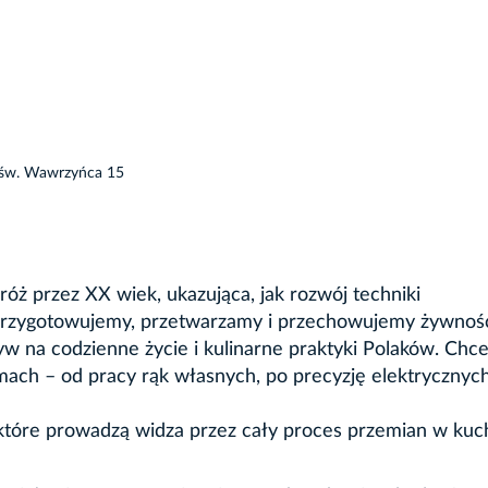
l. św. Wawrzyńca 15
óż przez XX wiek, ukazująca, jak rozwój techniki
 przygotowujemy, przetwarzamy i przechowujemy żywnoś
yw na codzienne życie i kulinarne praktyki Polaków. Ch
omach – od pracy rąk własnych, po precyzję elektrycznyc
 które prowadzą widza przez cały proces przemian w ku