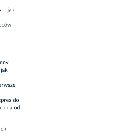
 – jak
ieców
enny
 jak
ierwsze
spres do
chnia od
ich