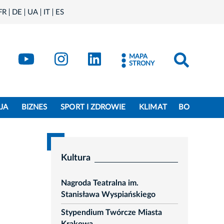
FR
DE
UA
IT
ES
book
Kraków - X
Kraków - YouTube
Kraków - Instagram
Kraków - LinkedIn
MAPA
STRONY
JA
BIZNES
SPORT I ZDROWIE
KLIMAT
BO
Kultura
Nagroda Teatralna im.
Stanisława Wyspiańskiego
Stypendium Twórcze Miasta