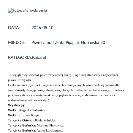
DATA:
2026-05-10
MIEJSCE:
Piwnica pod Złotą Pipą, ul. Floriańska 30
KATEGORIA:
Kabaret
To wyjątkowy wieczór pełen zmysłowej energii, ognistej atmosfery i najwyższej
jakości rozrywki.
Czeka na Was: pyszna kolacja w naszych klimatycznych wnętrzach wyłącznie dla
osób dorosłych wyjątkowy show, który łączy burleskę, taniec kabaretowy, broadway
jazz, sexy dance i orientalne akcenty piękne tancerki, utalentowani wokaliści i
widowiskowe ledowe efekty.*
Występują:
Angelika Sobaniak
Wokal:
Elżbieta Kulpa
Wokal:
Oliwia Rolnicka
Tancerka Orient:
Martyna Pinkowicz
Tancerka Burleska:
Agnes La Comtesse
Tancerka Burleska: