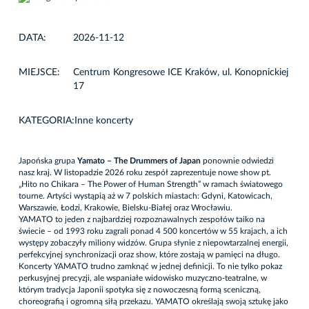
DATA:
2026-11-12
MIEJSCE:
Centrum Kongresowe ICE Kraków, ul. Konopnickiej
17
KATEGORIA:
Inne koncerty
Japońska grupa
Yamato – The Drummers of Japan
ponownie odwiedzi
nasz kraj. W listopadzie 2026 roku zespół zaprezentuje nowe show pt.
„Hito no Chikara – The Power of Human Strength” w ramach światowego
tourne. Artyści wystąpią aż w 7 polskich miastach: Gdyni, Katowicach,
Warszawie, Łodzi, Krakowie, Bielsku-Białej oraz Wrocławiu.
YAMATO to jeden z najbardziej rozpoznawalnych zespołów taiko na
świecie – od 1993 roku zagrali ponad 4 500 koncertów w 55 krajach, a ich
występy zobaczyły miliony widzów. Grupa słynie z niepowtarzalnej energii,
perfekcyjnej synchronizacji oraz show, które zostają w pamięci na długo.
Koncerty YAMATO trudno zamknąć w jednej definicji. To nie tylko pokaz
perkusyjnej precyzji, ale wspaniałe widowisko muzyczno-teatralne, w
którym tradycja Japonii spotyka się z nowoczesną formą sceniczną,
choreografią i ogromną siłą przekazu. YAMATO określają swoją sztukę jako