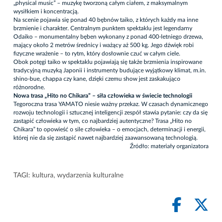
„physical music” – muzykę tworzoną całym ciałem, z maksymalnym
wysiłkiem i koncentracją.
Na scenie pojawia się ponad 40 bębnów taiko, z których każdy ma inne
brzmienie i charakter. Centralnym punktem spektaklu jest legendarny
Odaiko – monumentalny bęben wykonany z ponad 400-letniego drzewa,
mający około 2 metrów średnicy i ważący aż 500 kg. Jego dźwięk robi
fizyczne wrażenie – to rytm, który dosłownie czuć w całym ciele.
Obok potęgi taiko w spektaklu pojawiają się także brzmienia inspirowane
tradycyjną muzyką Japonii i instrumenty budujące wyjątkowy klimat, m.in.
shino-bue, chappa czy kane, dzięki czemu show jest zaskakująco
różnorodne.
Nowa trasa „Hito no Chikara” – siła człowieka w świecie technologii
Tegoroczna trasa YAMATO niesie ważny przekaz. W czasach dynamicznego
rozwoju technologii i sztucznej inteligencji zespół stawia pytanie: czy da się
zastąpić człowieka w tym, co najbardziej autentyczne? Trasa „Hito no
Chikara” to opowieść o sile człowieka – o emocjach, determinacji i energii,
której nie da się zastąpić nawet najbardziej zaawansowaną technologią.
Źródło: materiały organizatora
TAGI:
kultura
,
wydarzenia kulturalne