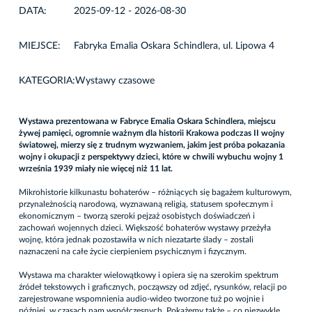
DATA:
2025-09-12 - 2026-08-30
MIEJSCE:
Fabryka Emalia Oskara Schindlera, ul. Lipowa 4
KATEGORIA:
Wystawy czasowe
Wystawa prezentowana w Fabryce Emalia Oskara Schindlera, miejscu
żywej pamięci, ogromnie ważnym dla historii Krakowa podczas II wojny
światowej, mierzy się z trudnym wyzwaniem, jakim jest próba pokazania
wojny i okupacji z perspektywy dzieci, które w chwili wybuchu wojny 1
września 1939 miały nie więcej niż 11 lat.
Mikrohistorie kilkunastu bohaterów – różniących się bagażem kulturowym,
przynależnością narodową, wyznawaną religią, statusem społecznym i
ekonomicznym – tworzą szeroki pejzaż osobistych doświadczeń i
zachowań wojennych dzieci. Większość bohaterów wystawy przeżyła
wojnę, która jednak pozostawiła w nich niezatarte ślady – zostali
naznaczeni na całe życie cierpieniem psychicznym i fizycznym.
Wystawa ma charakter wielowątkowy i opiera się na szerokim spektrum
źródeł tekstowych i graficznych, począwszy od zdjęć, rysunków, relacji po
zarejestrowane wspomnienia audio-wideo tworzone tuż po wojnie i
później, w czasach nam współczesnych. Pokażemy także – co niezwykle