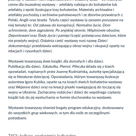
cenne dla muzealnej wystawy – artefakty należące do bohaterów lub
artefakty z epoki ilustrujące losy bohaterów. Materiały archiwalne i
artefakty pochodzą z archiwów państwowych i ze zbiorów prywatnych z
Polski, Anglii oraz Izraela Tytuły części wystawy (a zarazem poruszane na
niej tematy) to:
Od zabawy do konspiracji, Normalne życie, Dom
schronienie, dom zagrożenie, Po aryjskiej stronie, Więźniowie obozów,
Deportowani
oraz
Ślady życia i pamięci
(część poświęcona dzieciom, które
nie przeżyły wojny). Ostatnia cześć wystawy nosi nazwę
Dzieci
dokumentują
i przedstawia wstrząsający obraz wojny i okupacji oparty na
relacjach i rysunkach dzieci.
Wystawie towarzyszą dwie książki: dla dorosłych i dla dzieci.
Publikacja dla dzieci,
Szkatułka. Pierrot. Piłeczka
składa się z trzech
opowiadań, napisanych przez Joannę Rudniańską, autorkę specjalizującą
się w literaturze dziecięcej. Opowiadania, którym towarzyszą ilustracje
autorstwa Igora Kubika, oparte są na losach dwóch bohaterów wystawy
oraz Wojenne dzieci oraz na kreacji pisarki nawiązującej do toczącej się
wojny w Ukrainie. Zachęcamy rodziców i dzieci do wspólnego czytania
książki lub do jej wysłuchania w formie słuchowiska na wystawie.
Wystawie towarzyszy również bogaty program edukacyjny, dostosowany
do wszystkich grup wiekowych, w tym dla osób ze szczególnymi
potrzebami.