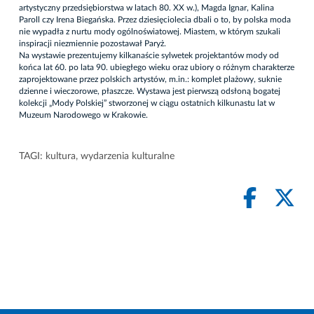
artystyczny przedsiębiorstwa w latach 80. XX w.), Magda Ignar, Kalina
Paroll czy Irena Biegańska. Przez dziesięciolecia dbali o to, by polska moda
nie wypadła z nurtu mody ogólnoświatowej. Miastem, w którym szukali
inspiracji niezmiennie pozostawał Paryż.
Na wystawie prezentujemy kilkanaście sylwetek projektantów mody od
końca lat 60. po lata 90. ubiegłego wieku oraz ubiory o różnym charakterze
zaprojektowane przez polskich artystów, m.in.: komplet plażowy, suknie
dzienne i wieczorowe, płaszcze. Wystawa jest pierwszą odsłoną bogatej
kolekcji „Mody Polskiej” stworzonej w ciągu ostatnich kilkunastu lat w
Muzeum Narodowego w Krakowie.
TAGI:
kultura
,
wydarzenia kulturalne