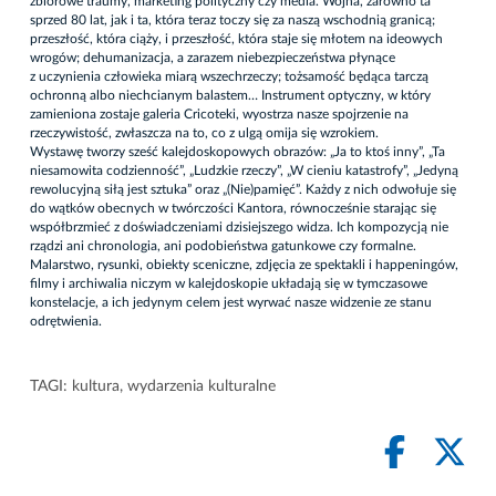
zbiorowe traumy, marketing polityczny czy media. Wojna, zarówno ta
sprzed 80 lat, jak i ta, która teraz toczy się za naszą wschodnią granicą;
przeszłość, która ciąży, i przeszłość, która staje się młotem na ideowych
wrogów; dehumanizacja, a zarazem niebezpieczeństwa płynące
z uczynienia człowieka miarą wszechrzeczy; tożsamość będąca tarczą
ochronną albo niechcianym balastem… Instrument optyczny, w który
zamieniona zostaje galeria Cricoteki, wyostrza nasze spojrzenie na
rzeczywistość, zwłaszcza na to, co z ulgą omija się wzrokiem.
Wystawę tworzy sześć kalejdoskopowych obrazów: „Ja to ktoś inny”, „Ta
niesamowita codzienność”, „Ludzkie rzeczy”, „W cieniu katastrofy”, „Jedyną
rewolucyjną siłą jest sztuka” oraz „(Nie)pamięć”. Każdy z nich odwołuje się
do wątków obecnych w twórczości Kantora, równocześnie starając się
współbrzmieć z doświadczeniami dzisiejszego widza. Ich kompozycją nie
rządzi ani chronologia, ani podobieństwa gatunkowe czy formalne.
Malarstwo, rysunki, obiekty sceniczne, zdjęcia ze spektakli i happeningów,
filmy i archiwalia niczym w kalejdoskopie układają się w tymczasowe
konstelacje, a ich jedynym celem jest wyrwać nasze widzenie ze stanu
odrętwienia.
TAGI:
kultura
,
wydarzenia kulturalne