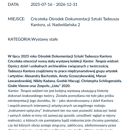
DATA:
2025-07-16 - 2026-12-31
MIEJSCE:
Cricoteka Ośrodek Dokumentacji Sztuki Tadeusza
Kantora, ul. Nadwiślańska 2
KATEGORIA:
Wystawy stałe
W lipcu 2025 roku Ośrodek Dokumentacji Sztuki Tadeusza Kantora
Cricoteka otworzył nową stałą wystawę kolekcji
Kantor. Terapia widzeń
.
Oprócz dzieł i unikalnych archiwaliów związanych z twórczością
Tadeusza Kantora znajdziemy tu prace międzynarodowej grupy artystek
i artystów: Alexandry Bachzetsis, Anety Grzeszykowskiej, Marysi
Lewandowskiej, Nikity Kadana, Goshki Macugi, Christopha Schlingensiefa,
Gisèle Vienne oraz Zespołu „Listu” 2020.
Kantor. Terapia widzeń
nie jest kolejną wystawą ukazującą historię
dokonań krakowskiego twórcy. Została pomyślana nie tyle jako próba
reinterpretacji jego dorobku, ile – jako skonstruowany z dzieł Kantora
i współczesnych interwencji artystycznych szczególnego rodzaju
„instrument optyczny”. Instrument ten ma nam pozwolić zobaczyć świat
i samych siebie w inny niż zazwyczaj sposób, umożliwić wgląd w rejony
realności, o których nie pamiętamy bądź niekoniecznie chcemy pamiętać,
czy też których obraz zostaje zmącony, zakłócony, zdeformowany przez