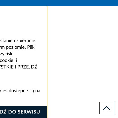
anie i zbieranie
 poziomie. Pliki
zycisk
ookie, i
ZYSTKIE I PRZEJDŹ
kies dostępne są na
JDŹ DO SERWISU