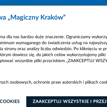
owa „Magiczny Kraków”
a dla nas bardzo duże znaczenie. Ograniczamy wykorzyst
minimum wymaganego do świadczenia usług na najwyższym
strony oraz analizy liczby odwiedzin. Po kliknięciu w pr
m dowiesz się, do jakich celów wykorzystujemy pliki c
ceptować wszystkie pliki przyciskiem „ZAAKCEPTUJ WS
anych osobowych, ochronie praw autorskich i plikach coo
 COOKIES
ZAAKCEPTUJ WSZYSTKIE I PRZE