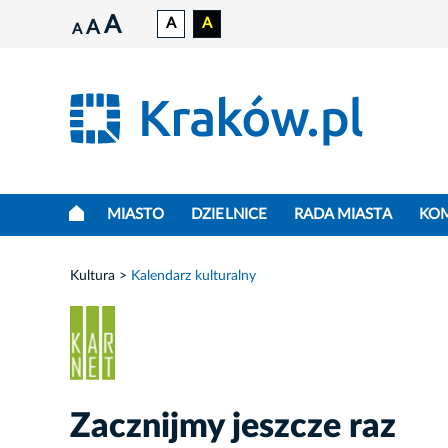
A
A
A
A
A
MIASTO
DZIELNICE
RADA MIASTA
KO
Kultura
Kalendarz kulturalny
Zacznijmy jeszcze raz