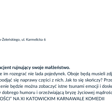
-Żeleńskiego, ul. Karmelicka 6
acjent rujnujący swoje małżeństwo.
 im rozegrać nie lada pojedynek. Oboje będą musieli zdj
podjąć się naprawy części z nich. Jak to się skończy? Prz
scenie będzie można zobaczyć istne tsunami emocji i dosk
 dobrego humoru i orzeźwiającą bryzę życiowej mądrośc
OŚCI” NA XI KATOWICKIM KARNAWALE KOMEDII