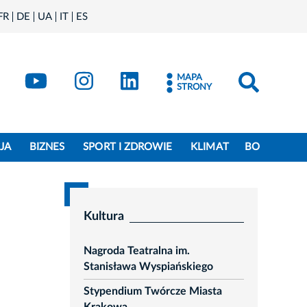
FR
DE
UA
IT
ES
book
Kraków - X
Kraków - YouTube
Kraków - Instagram
Kraków - LinkedIn
MAPA
STRONY
JA
BIZNES
SPORT I ZDROWIE
KLIMAT
BO
Kultura
Nagroda Teatralna im.
Stanisława Wyspiańskiego
Stypendium Twórcze Miasta