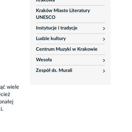
Krakowa
Kraków Miasto Literatury
UNESCO
Instytucje i tradycje
rozwiń
Ludzie kultury
rozwiń
Centrum Muzyki w Krakowie
Wesoła
rozwiń
Zespół ds. Murali
rozwiń
ąć wiele
ecież
onałej
i.