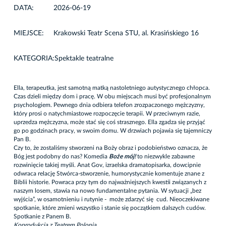
DATA:
2026-06-19
MIEJSCE:
Krakowski Teatr Scena STU, al. Krasińskiego 16
KATEGORIA:
Spektakle teatralne
Ella, terapeutka, jest samotną matką nastoletniego autystycznego chłopca.
Czas dzieli między dom i pracę. W obu miejscach musi być profesjonalnym
psychologiem. Pewnego dnia odbiera telefon zrozpaczonego mężczyzny,
który prosi o natychmiastowe rozpoczęcie terapii. W przeciwnym razie,
uprzedza mężczyzna, może stać się coś strasznego. Ella zgadza się przyjąć
go po godzinach pracy, w swoim domu. W drzwiach pojawia się tajemniczy
Pan B.
Czy to, że zostaliśmy stworzeni na Boży obraz i podobieństwo oznacza, że
Bóg jest podobny do nas? Komedia
Boże mój!
to niezwykle zabawne
rozwinięcie takiej myśli. Anat Gov, izraelska dramatopisarka, dowcipnie
odwraca relację Stwórca-stworzenie, humorystycznie komentuje znane z
Biblii historie. Powraca przy tym do najważniejszych kwestii związanych z
naszym losem, stawia na nowo fundamentalne pytania. W sytuacji „bez
wyjścia”, w osamotnieniu i rutynie - może zdarzyć się cud. Nieoczekiwane
spotkanie, które zmieni wszystko i stanie się początkiem dalszych cudów.
Spotkanie z Panem B.
Koprodukcja z Teatrem Polonia.