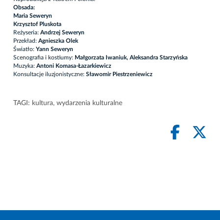
Obsada:
Maria Seweryn
Krzysztof Pluskota
Reżyseria:
Andrzej Seweryn
Przekład:
Agnieszka Olek
Światło:
Yann Seweryn
Scenografia i kostiumy:
Małgorzata Iwaniuk, Aleksandra Starzyńska
Muzyka:
Antoni Komasa-Łazarkiewicz
Konsultacje iluzjonistyczne:
Sławomir Piestrzeniewicz
TAGI:
kultura
,
wydarzenia kulturalne