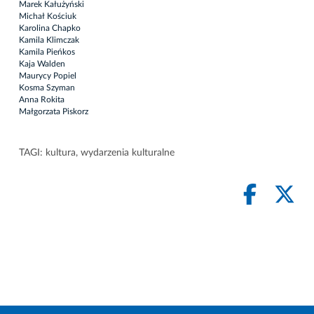
Marek Kałużyński
Michał Kościuk
Karolina Chapko
Kamila Klimczak
Kamila Pieńkos
Kaja Walden
Maurycy Popiel
Kosma Szyman
Anna Rokita
Małgorzata Piskorz
TAGI:
kultura
,
wydarzenia kulturalne