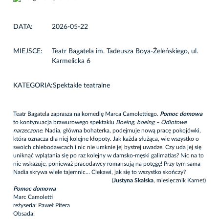
DATA:
2026-05-22
MIEJSCE:
Teatr Bagatela im. Tadeusza Boya-Żeleńskiego, ul.
Karmelicka 6
KATEGORIA:
Spektakle teatralne
Teatr Bagatela zaprasza na komedię Marca Camolettiego.
Pomoc domowa
to kontynuacja brawurowego spektaklu
Boeing, boeing – Odlotowe
narzeczone
. Nadia, główna bohaterka, podejmuje nową pracę pokojówki,
która oznacza dla niej kolejne kłopoty. Jak każda służąca, wie wszystko o
swoich chlebodawcach i nic nie umknie jej bystrej uwadze. Czy uda jej się
uniknąć wplątania się po raz kolejny w damsko-męski galimatias? Nic na to
nie wskazuje, ponieważ pracodawcy romansują na potęgę! Przy tym sama
Nadia skrywa wiele tajemnic… Ciekawi, jak się to wszystko skończy?
(
Justyna Skalska
, miesięcznik Karnet)
Pomoc domowa
Marc Camoletti
reżyseria: Paweł Pitera
Obsada: