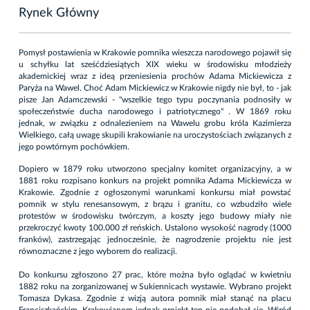
Rynek Główny
Pomysł postawienia w Krakowie pomnika wieszcza narodowego pojawił się
u schyłku lat sześćdziesiątych XIX wieku w środowisku młodzieży
akademickiej wraz z ideą przeniesienia prochów Adama Mickiewicza z
Paryża na Wawel. Choć Adam Mickiewicz w Krakowie nigdy nie był, to - jak
pisze Jan Adamczewski - "wszelkie tego typu poczynania podnosiły w
społeczeństwie ducha narodowego i patriotycznego" . W 1869 roku
jednak, w związku z odnalezieniem na Wawelu grobu króla Kazimierza
Wielkiego, całą uwagę skupili krakowianie na uroczystościach związanych z
jego powtórnym pochówkiem.
Dopiero w 1879 roku utworzono specjalny komitet organizacyjny, a w
1881 roku rozpisano konkurs na projekt pomnika Adama Mickiewicza w
Krakowie. Zgodnie z ogłoszonymi warunkami konkursu miał powstać
pomnik w stylu renesansowym, z brązu i granitu, co wzbudziło wiele
protestów w środowisku twórczym, a koszty jego budowy miały nie
przekroczyć kwoty 100.000 zł reńskich. Ustalono wysokość nagrody (1000
franków), zastrzegając jednocześnie, że nagrodzenie projektu nie jest
równoznaczne z jego wyborem do realizacji.
Do konkursu zgłoszono 27 prac, które można było oglądać w kwietniu
1882 roku na zorganizowanej w Sukiennicach wystawie. Wybrano projekt
Tomasza Dykasa. Zgodnie z wizją autora pomnik miał stanąć na placu