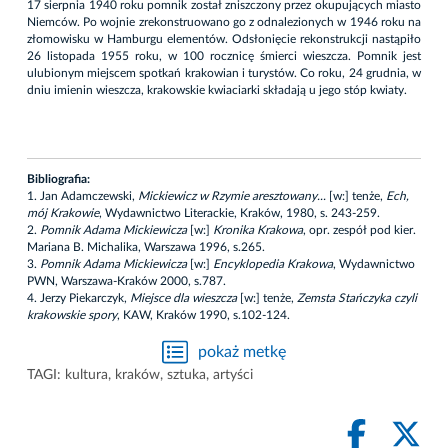
17 sierpnia 1940 roku pomnik został zniszczony przez okupujących miasto
Niemców. Po wojnie zrekonstruowano go z odnalezionych w 1946 roku na
złomowisku w Hamburgu elementów. Odsłonięcie rekonstrukcji nastąpiło
26 listopada 1955 roku, w 100 rocznicę śmierci wieszcza. Pomnik jest
ulubionym miejscem spotkań krakowian i turystów. Co roku, 24 grudnia, w
dniu imienin wieszcza, krakowskie kwiaciarki składają u jego stóp kwiaty.
Bibliografia:
1. Jan Adamczewski,
Mickiewicz w Rzymie aresztowany...
[w:] tenże,
Ech,
mój Krakowie
, Wydawnictwo Literackie, Kraków, 1980, s. 243-259.
2.
Pomnik Adama Mickiewicza
[w:]
Kronika Krakowa
, opr. zespół pod kier.
Mariana B. Michalika, Warszawa 1996, s.265.
3.
Pomnik Adama Mickiewicza
[w:]
Encyklopedia Krakowa
, Wydawnictwo
PWN, Warszawa-Kraków 2000, s.787.
4. Jerzy Piekarczyk,
Miejsce dla wieszcza
[w:] tenże,
Zemsta Stańczyka czyli
krakowskie spory
, KAW, Kraków 1990, s.102-124.
pokaż metkę
TAGI:
kultura
,
kraków
,
sztuka
,
artyści