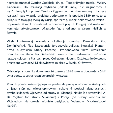
nagrodę otrzymał Cyprian Godebski, drugą - Teodor Rygier, trzecią - Walery
Gadomski. Do realizacji wybrano jednak inny, nie nagrodzony a
wyróżniony tylko, projekt Teodora Rygiera. Jednak, choć umowę dotyczącą
realizacji tego właśnie projektu podpisano w listopadzie 1889 roku, to w
związku z trwającą żywą dyskusją społeczną, wciąż dokonywano zmian i
poprawek. Pomnik powstawał w pracowni przy ul. Długiej pod nadzorem
komitetu artystycznego. Wszystkie figury odlano w giserni Nellich w
Rzymie.
Wiele kontrowersji wywołała lokalizacja pomnika. Rozważano Plac
Dominikański, Plac Szczepański (propozycja Juliusza Kossaka), Planty -
przed budynkiem Straży Pożarnej. Proponowano także wzniesienie
pomnika na Placu Franciszkańskim oraz - nie zbudowanym wówczas
jeszcze - placu na Plantach przed Collegium Novum. Ostatecznie ówczesny
prezydent wyznaczył Mickiewiczowi miejsce w Rynku Głównym.
Odsłonięcia pomnika dokonano 26 czerwca 1898 roku w obecności córki i
syna poety, w setną rocznicę urodzin wieszcza.
Pomnik przedstawia stojącego na piedestale poetę w otoczeniu siedzących
u jego stóp na wielostopniowym cokole 4 postaci alegorycznych,
symbolizujących Ojczyznę (od strony ul. Siennej), Naukę (od strony linii A-
B), Męstwo (od strony Sukiennic) i Poezję (od strony kościoła św.
Wojciecha). Na cokole widnieje dedykacja: "Adamowi Mickiewiczowi
Naród".