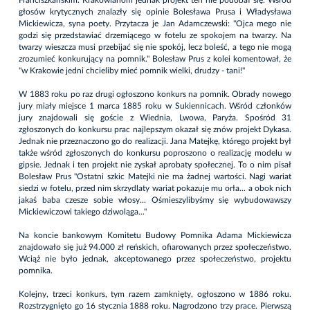
Franciszkańskim. Krakowianom jednak projekt ten nie podobał się. Wśród
głosów krytycznych znalazły się opinie Bolesława Prusa i Władysława
Mickiewicza, syna poety. Przytacza je Jan Adamczewski: "Ojca mego nie
godzi się przedstawiać drzemiącego w fotelu ze spokojem na twarzy. Na
twarzy wieszcza musi przebijać się nie spokój, lecz boleść, a tego nie mogą
zrozumieć konkurujący na pomnik." Bolesław Prus z kolei komentował, że
"w Krakowie jedni chcieliby mieć pomnik wielki, drudzy - tani!"
W 1883 roku po raz drugi ogłoszono konkurs na pomnik. Obrady nowego
jury miały miejsce 1 marca 1885 roku w Sukiennicach. Wśród członków
jury znajdowali się goście z Wiednia, Lwowa, Paryża. Spośród 31
zgłoszonych do konkursu prac najlepszym okazał się znów projekt Dykasa.
Jednak nie przeznaczono go do realizacji. Jana Matejkę, którego projekt był
także wśród zgłoszonych do konkursu poproszono o realizację modelu w
gipsie. Jednak i ten projekt nie zyskał aprobaty społecznej. To o nim pisał
Bolesław Prus "Ostatni szkic Matejki nie ma żadnej wartości. Nagi wariat
siedzi w fotelu, przed nim skrzydlaty wariat pokazuje mu orła... a obok nich
jakaś baba czesze sobie włosy... Ośmieszylibyśmy się wybudowawszy
Mickiewiczowi takiego dziwoląga..."
Na koncie bankowym Komitetu Budowy Pomnika Adama Mickiewicza
znajdowało się już 94.000 zł reńskich, ofiarowanych przez społeczeństwo.
Wciąż nie było jednak, akceptowanego przez społeczeństwo, projektu
pomnika.
Kolejny, trzeci konkurs, tym razem zamknięty, ogłoszono w 1886 roku.
Rozstrzygnięto go 16 stycznia 1888 roku. Nagrodzono trzy prace. Pierwszą