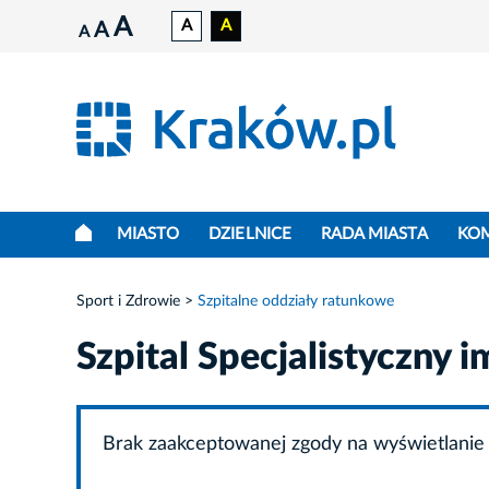
A
A
A
A
A
MIASTO
DZIELNICE
RADA MIASTA
KO
Sport i Zdrowie
Szpitalne oddziały ratunkowe
Szpital Specjalistyczny 
Brak zaakceptowanej zgody na wyświetlanie 