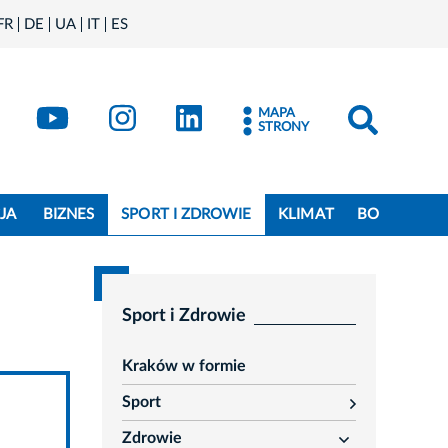
FR
DE
UA
IT
ES
book
Kraków - X
Kraków - YouTube
Kraków - Instagram
Kraków - LinkedIn
MAPA
STRONY
JA
BIZNES
SPORT I ZDROWIE
KLIMAT
BO
Sport i Zdrowie
Kraków w formie
Sport
rozwiń
Zdrowie