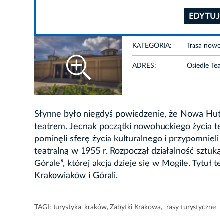
EDYTUJ
KATEGORIA:
Trasa now
ADRES:
Osiedle Te
Słynne było niegdyś powiedzenie, że Nowa Hut
teatrem. Jednak początki nowohuckiego życia te
pominęli sferę życia kulturalnego i przypomniel
teatralną w 1955 r. Rozpoczął działalność sztu
Górale”, której akcja dzieje się w Mogile. Tytu
Krakowiaków i Górali.
TAGI:
turystyka
,
kraków
,
Zabytki Krakowa
,
trasy turystyczne