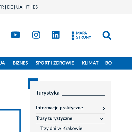
FR
DE
UA
IT
ES
book
Kraków - X
Kraków - YouTube
Kraków - Instagram
Kraków - LinkedIn
MAPA
STRONY
JA
BIZNES
SPORT I ZDROWIE
KLIMAT
BO
Turystyka
Informacje praktyczne
rozwiń
Trasy turystyczne
rozwiń
Trzy dni w Krakowie