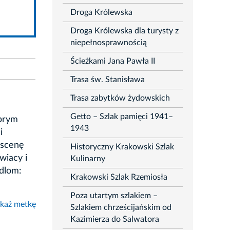
Droga Królewska
Droga Królewska dla turysty z
niepełnosprawnością
Ścieżkami Jana Pawła II
Trasa św. Stanisława
Trasa zabytków żydowskich
Getto – Szlak pamięci 1941–
obrym
1943
i
 scenę
Historyczny Krakowski Szlak
wiacy i
Kulinarny
edlom:
Krakowski Szlak Rzemiosła
Poza utartym szlakiem –
każ metkę
Szlakiem chrześcijańskim od
Kazimierza do Salwatora