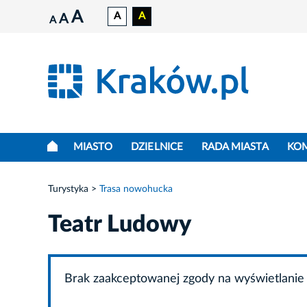
A
A
A
A
A
MIASTO
DZIELNICE
RADA MIASTA
KO
Turystyka
Trasa nowohucka
Teatr Ludowy
Brak zaakceptowanej zgody na wyświetlanie 