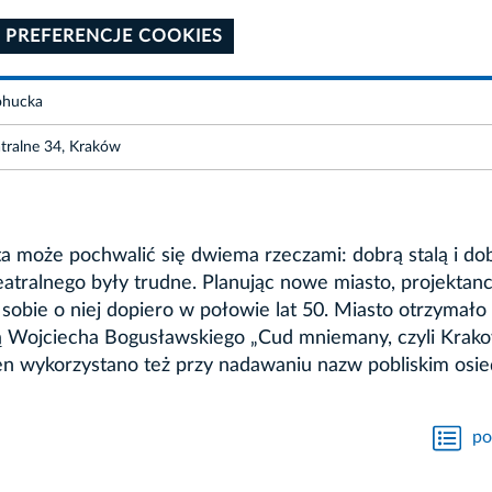
 PREFERENCJE COOKIES
ohucka
atralne 34, Kraków
a może pochwalić się dwiema rzeczami: dobrą stalą i d
atralnego były trudne. Planując nowe miasto, projektanc
i sobie o niej dopiero w połowie lat 50. Miasto otrzymało
ką Wojciecha Bogusławskiego „Cud mniemany, czyli Krako
ł ten wykorzystano też przy nadawaniu nazw pobliskim osi
po