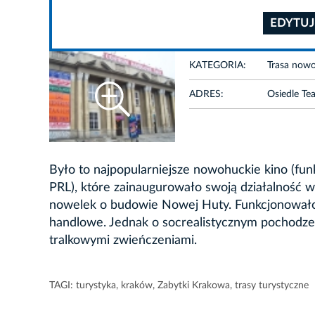
EDYTUJ
KATEGORIA:
Trasa now
ADRES:
Osiedle Te
Było to najpopularniejsze nowohuckie kino (fu
PRL), które zainaugurowało swoją działalność
nowelek o budowie Nowej Huty. Funkcjonowało
handlowe. Jednak o socrealistycznym pochodze
tralkowymi zwieńczeniami.
TAGI:
turystyka
,
kraków
,
Zabytki Krakowa
,
trasy turystyczne