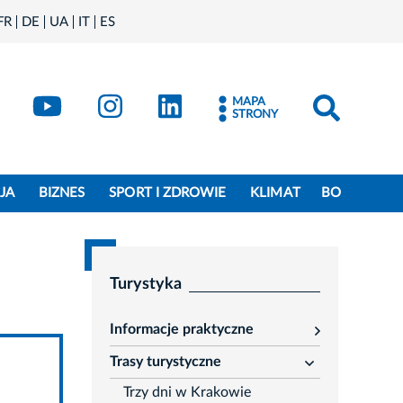
FR
DE
UA
IT
ES
book
Kraków - X
Kraków - YouTube
Kraków - Instagram
Kraków - LinkedIn
MAPA
STRONY
JA
BIZNES
SPORT I ZDROWIE
KLIMAT
BO
Turystyka
Informacje praktyczne
rozwiń
Trasy turystyczne
rozwiń
Trzy dni w Krakowie