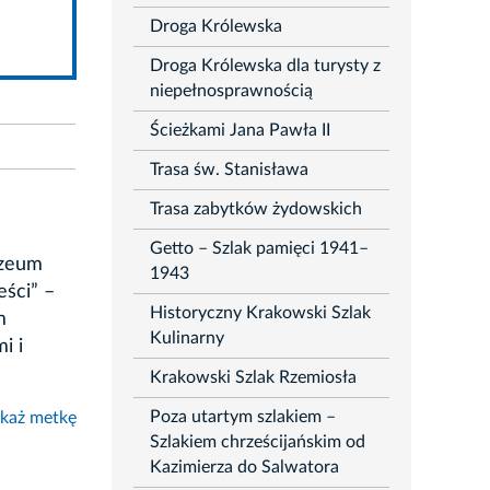
Droga Królewska
Droga Królewska dla turysty z
niepełnosprawnością
Ścieżkami Jana Pawła II
Trasa św. Stanisława
Trasa zabytków żydowskich
Getto – Szlak pamięci 1941–
uzeum
1943
ści” –
Historyczny Krakowski Szlak
m
Kulinarny
i i
Krakowski Szlak Rzemiosła
Poza utartym szlakiem –
każ metkę
Szlakiem chrześcijańskim od
Kazimierza do Salwatora