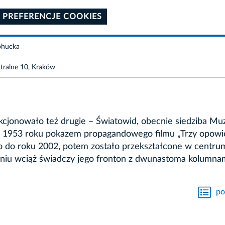
 PREFERENCJE COOKIES
ohucka
atralne 10, Kraków
nkcjonowało też drugie – Światowid, obecnie siedziba M
 w 1953 roku pokazem propagandowego filmu „Trzy opowie
 do roku 2002, potem zostało przekształcone w centru
niu wciąż świadczy jego fronton z dwunastoma kolumnam
po