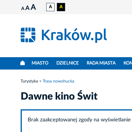
A
A
A
A
A
MIASTO
DZIELNICE
RADA MIASTA
KO
Turystyka
Trasa nowohucka
Dawne kino Świt
Brak zaakceptowanej zgody na wyświetlanie 