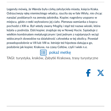
Legendy mówią, że Wanda była córką założyciela miasta, księcia Kraka.
Odrzuciwszy rękę niemieckiego władcy, rzuciła się w fale Wisły, nie chcąc
narażać poddanych na zemstę zalotnika. Kopiec nagrobny usypano w
miejscu, gdzie z rzeki wyłowiono jej ciało. Pierwsza wzmianka o kopcu
pochodzi z XIII w. Był wtedy zwany Mogiłą i stąd też nazwa wioski, która
leżała u podnóża. Dziś kopiec znajduje się w Nowej Hucie. Sąsiaduje z
wielkim kombinatem metalurgicznym i jest jednym z najstarszych wciąż
widocznych dowodów na działalność człowieka w tej okolicy. Powstał
prawdopodobnie w VII lub VIII w. Istnieje też hipoteza datująca go,
podobnie jak kopiec Krakusa, na czasy Celtów, czyli I wiek n.e.
pokaż metkę
TAGI:
turystyka
,
kraków
,
Zabytki Krakowa
,
trasy turystyczne