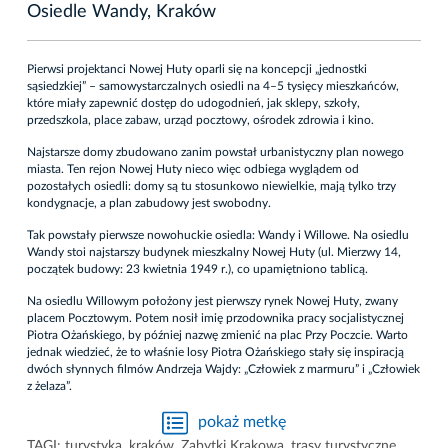
Osiedle Wandy, Kraków
Pierwsi projektanci Nowej Huty oparli się na koncepcji „jednostki
sąsiedzkiej” – samowystarczalnych osiedli na 4–5 tysięcy mieszkańców,
które miały zapewnić dostęp do udogodnień, jak sklepy, szkoły,
przedszkola, place zabaw, urząd pocztowy, ośrodek zdrowia i kino.
Najstarsze domy zbudowano zanim powstał urbanistyczny plan nowego
miasta. Ten rejon Nowej Huty nieco więc odbiega wyglądem od
pozostałych osiedli: domy są tu stosunkowo niewielkie, mają tylko trzy
kondygnacje, a plan zabudowy jest swobodny.
Tak powstały pierwsze nowohuckie osiedla: Wandy i Willowe. Na osiedlu
Wandy stoi najstarszy budynek mieszkalny Nowej Huty (ul. Mierzwy 14,
początek budowy: 23 kwietnia 1949 r.), co upamiętniono tablicą.
Na osiedlu Willowym położony jest pierwszy rynek Nowej Huty, zwany
placem Pocztowym. Potem nosił imię przodownika pracy socjalistycznej
Piotra Ożańskiego, by później nazwę zmienić na plac Przy Poczcie. Warto
jednak wiedzieć, że to właśnie losy Piotra Ożańskiego stały się inspiracją
dwóch słynnych filmów Andrzeja Wajdy: „Człowiek z marmuru” i „Człowiek
z żelaza”.
pokaż metkę
TAGI:
turystyka
,
kraków
,
Zabytki Krakowa
,
trasy turystyczne