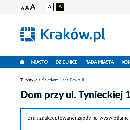
A
A
A
A
A
MIASTO
DZIELNICE
RADA MIASTA
KO
Turystyka
Ścieżkami Jana Pawła II
Dom przy ul. Tynieckiej 
Brak zaakceptowanej zgody na wyświetlanie 