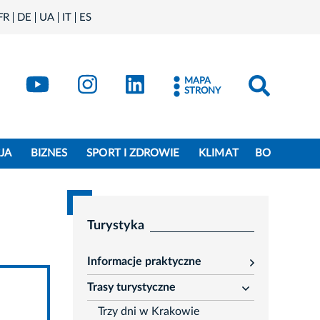
FR
DE
UA
IT
ES
book
Kraków - X
Kraków - YouTube
Kraków - Instagram
Kraków - LinkedIn
MAPA
STRONY
JA
BIZNES
SPORT I ZDROWIE
KLIMAT
BO
Turystyka
Informacje praktyczne
rozwiń
Trasy turystyczne
rozwiń
Trzy dni w Krakowie