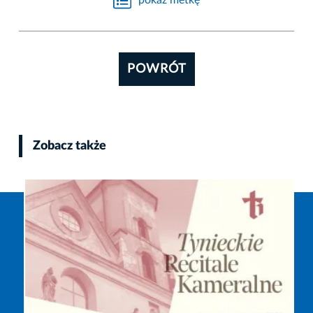
pokaż metkę
POWRÓT
Zobacz także