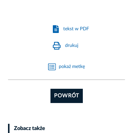
tekst w PDF
drukuj
pokaż metkę
POWRÓT
Zobacz także