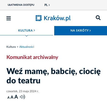
PL
UŁATWIENIA DOSTĘPU
ROZWIŃ MENU
ROZWIŃ
KULTURA
NA SKRÓTY
Kultura
Aktualności
Komunikat archiwalny
Weź mamę, babcię, ciocię
do teatru
czwartek, 23 maja 2024 r.
A
A
A