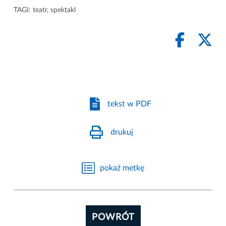
TAGI:
teatr
,
spektakl
tekst w PDF
drukuj
pokaż metkę
POWRÓT