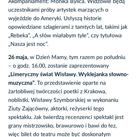
Akompaniament: Monika Bylica. Widzowie będą
uczestnikami próby artystek marzących o
wyjeździe do Ameryki. Usłyszą historie
opowiedziane szlagierami z tamtych lat, takimi jak
„Rebeka”, „A słów miałabym tyle”, czy tytułowa
„Nasza jest noc”.
26 maja,
w Dzień Mamy, tym razem po południu
– o godz. 16.00, zostanie zaprezentowany
„Limeryczny świat Wisławy. Wyklejanka słowno-
muzyczna”
. To przedstawienie oparte na
żartobliwej twórczości poetki z Krakowa,
noblistki, Wisławy Szymborskiej w wykonaniu
Ziuty Zającówny, aktorki, reżyserki tego
spektaklu. Jak twierdzą recenzenci spektakl jest
grany mistrzowsko, brawurowo i bawi do łez,
więc bilet do teatru może być doskonałym