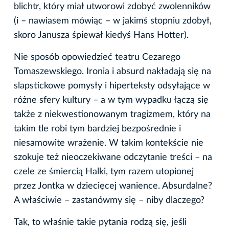
blichtr, który miał utworowi zdobyć zwolenników
(i – nawiasem mówiąc – w jakimś stopniu zdobył,
skoro Janusza śpiewał kiedyś Hans Hotter).
Nie sposób opowiedzieć teatru Cezarego
Tomaszewskiego. Ironia i absurd nakładają się na
slapstickowe pomysły i hiperteksty odsyłające w
różne sfery kultury – a w tym wypadku łączą się
także z niekwestionowanym tragizmem, który na
takim tle robi tym bardziej bezpośrednie i
niesamowite wrażenie. W takim kontekście nie
szokuje też nieoczekiwane odczytanie treści – na
czele ze śmiercią Halki, tym razem utopionej
przez Jontka w dziecięcej wanience. Absurdalne?
A właściwie – zastanówmy się – niby dlaczego?
Tak, to właśnie takie pytania rodzą się, jeśli