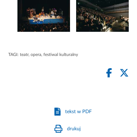
TAGI:
teatr
,
opera
,
festiwal kulturalny
tekst w PDF
drukuj