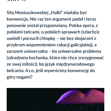
A
Siłą Moniuszkowskiej „Halki” miałaby być
konwencja. Nie raz ten argument padał i teraz
ponownie został przypomniany. Polska opera, z
polskimi tańcami, o polskich sprawach (szlachcic
uwiódł i porzucił chłopkę – nie bez skojarzeń z
przykrym wspomnieniem rabacji galicyjskiej), a
zarazem uniwersalna – bo uniwersalne problemy
(zdradzona kochanka, która nie chce zrezygnować
ze swej miłości), bo język międzynarodowego
belcanta. A co, jeśli wywrócimy konwencję do
góry nogami?