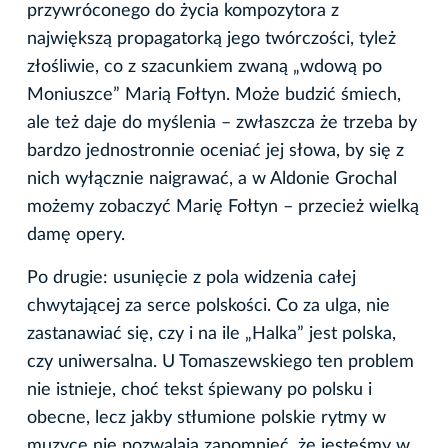
przywróconego do życia kompozytora z
największą propagatorką jego twórczości, tyleż
złośliwie, co z szacunkiem zwaną „wdową po
Moniuszce” Marią Fołtyn. Może budzić śmiech,
ale też daje do myślenia – zwłaszcza że trzeba by
bardzo jednostronnie oceniać jej słowa, by się z
nich wyłącznie naigrawać, a w Aldonie Grochal
możemy zobaczyć Marię Fołtyn – przecież wielką
damę opery.
Po drugie: usunięcie z pola widzenia całej
chwytającej za serce polskości. Co za ulga, nie
zastanawiać się, czy i na ile „Halka” jest polska,
czy uniwersalna. U Tomaszewskiego ten problem
nie istnieje, choć tekst śpiewany po polsku i
obecne, lecz jakby stłumione polskie rytmy w
muzyce nie pozwalają zapomnieć, że jesteśmy w