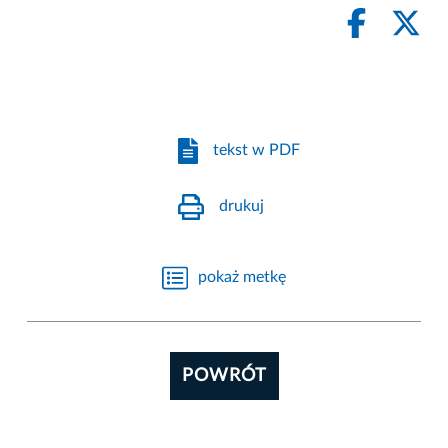
tekst w PDF
drukuj
pokaż metkę
POWRÓT