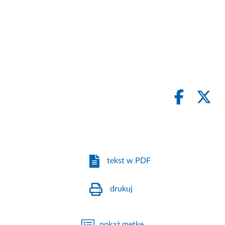
tekst w PDF
drukuj
pokaż metkę