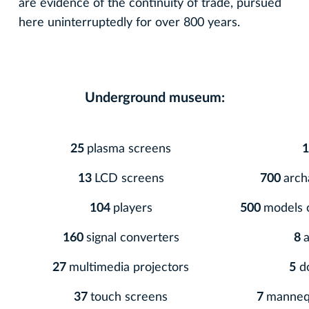
are evidence of the continuity of trade, pursued
here uninterruptedly for over 800 years.
Underground museum:
25
plasma screens
1
13
LCD screens
700
arch
104
players
500
models 
160
signal converters
8
27
multimedia projectors
5
do
37
touch screens
7
manneq