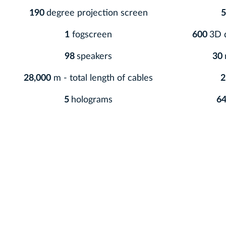
190
degree projection screen
5
1
fogscreen
600
3D d
98
speakers
30
28,000
m - total length of cables
5
holograms
6