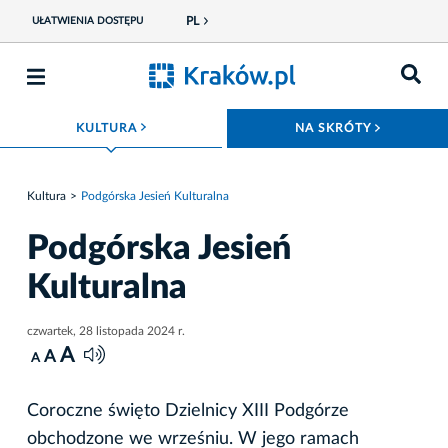
PL
UŁATWIENIA DOSTĘPU
ROZWIŃ MENU
ROZWIŃ
KULTURA
NA SKRÓTY
Kultura
Podgórska Jesień Kulturalna
Podgórska Jesień
Kulturalna
czwartek, 28 listopada 2024 r.
A
A
A
Coroczne święto Dzielnicy XIII Podgórze
obchodzone we wrześniu. W jego ramach