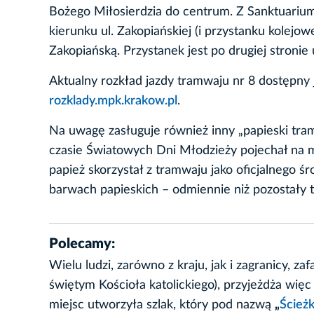
Bożego Miłosierdzia do centrum. Z Sanktuarium d
kierunku ul. Zakopiańskiej (i przystanku kolejow
Zakopiańską. Przystanek jest po drugiej stronie u
Aktualny rozkład jazdy tramwaju nr 8 dostępny 
rozklady.mpk.krakow.pl
.
Na uwagę zasługuje również inny „papieski tra
czasie Światowych Dni Młodzieży pojechał na ms
papież skorzystał z tramwaju jako oficjalnego ś
barwach papieskich – odmiennie niż pozostały ta
Polecamy:
Wielu ludzi, zarówno z kraju, jak i zagranicy, 
świętym Kościoła katolickiego), przyjeżdża więc
miejsc utworzyła szlak, który pod nazwą
„
Ścieżk