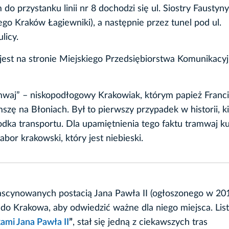
o przystanku linii nr 8 dochodzi się ul. Siostry Faustyn
ego Kraków Łagiewniki), a następnie przez tunel pod ul.
licy.
jest na stronie Miejskiego Przedsiębiorstwa Komunikacy
mwaj” – niskopodłogowy Krakowiak, którym papież Franc
zę na Błoniach. Był to pierwszy przypadek w historii, k
rodka transportu. Dla upamiętnienia tego faktu tramwaj k
bor krakowski, który jest niebieski.
zafascynowanych postacią Jana Pawła II (ogłoszonego w 201
 do Krakowa, aby odwiedzić ważne dla niego miejsca. List
ami Jana Pawła II
”
, stał się jedną z ciekawszych tras