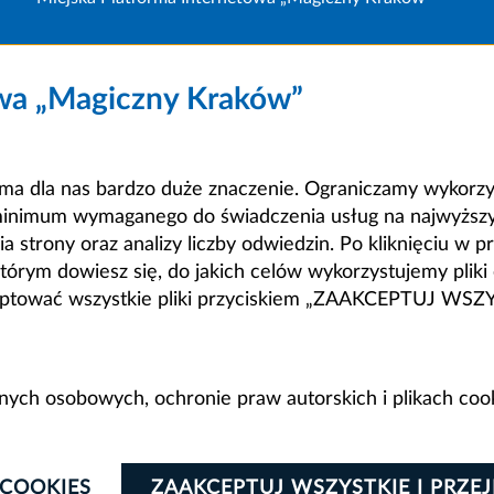
owa „Magiczny Kraków”
a dla nas bardzo duże znaczenie. Ograniczamy wykorzyst
minimum wymaganego do świadczenia usług na najwyższym
strony oraz analizy liczby odwiedzin. Po kliknięciu w pr
m dowiesz się, do jakich celów wykorzystujemy pliki c
ceptować wszystkie pliki przyciskiem „ZAAKCEPTUJ WS
anych osobowych, ochronie praw autorskich i plikach coo
 COOKIES
ZAAKCEPTUJ WSZYSTKIE I PRZE