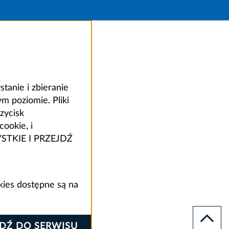
anie i zbieranie
 poziomie. Pliki
zycisk
ookie, i
ZYSTKIE I PRZEJDŹ
kies dostępne są na
JDŹ DO SERWISU