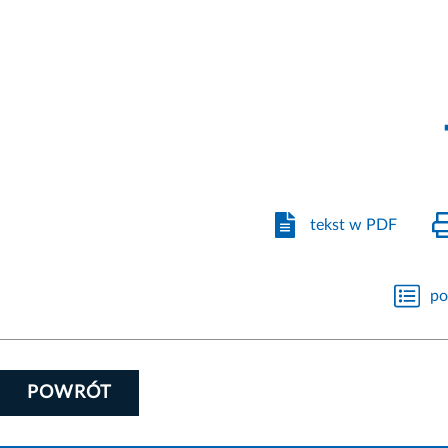
tekst w PDF
po
POWRÓT