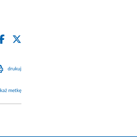
drukuj
każ metkę