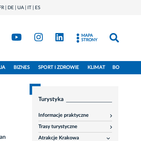
FR
DE
UA
IT
ES
book
Kraków - X
Kraków - YouTube
Kraków - Instagram
Kraków - LinkedIn
MAPA
STRONY
JA
BIZNES
SPORT I ZDROWIE
KLIMAT
BO
Turystyka
Informacje praktyczne
rozwiń
Trasy turystyczne
rozwiń
Jan
Atrakcje Krakowa