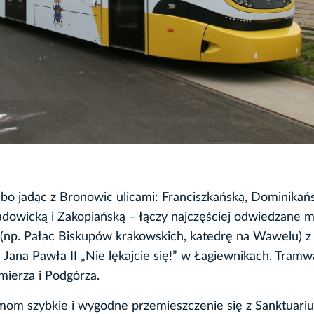
 bo jadąc z Bronowic ulicami: Franciszkańską, Dominikańs
dowicką i Zakopiańską – łączy najczęściej odwiedzane m
(np. Pałac Biskupów krakowskich, katedrę na Wawelu) z
ana Pawła II „Nie lękajcie się!” w Łagiewnikach. Tramw
mierza i Podgórza.
zymom szybkie i wygodne przemieszczenie się z Sanktuari