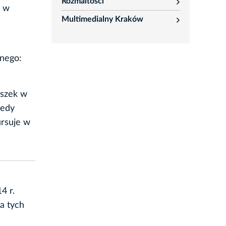
Rozmaitości
rozwiń
y w
Multimedialny Kraków
rozwiń
jnego:
iszek w
iedy
ursuje w
4 r.
a tych