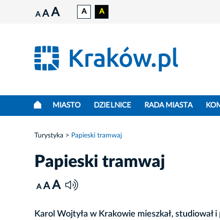
A
A
A
A
A
MIASTO
DZIELNICE
RADA MIASTA
KO
Turystyka
Papieski tramwaj
Papieski tramwaj
A
A
A
Karol Wojtyła w Krakowie mieszkał, studiował i 