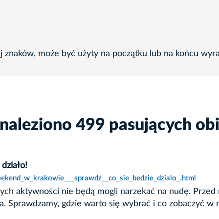
ej znaków, może być użyty na początku lub na końcu wyr
naleziono 499 pasujących ob
działo!
eekend_w_krakowie___sprawdz__co_sie_bedzie_dzialo_.html
dzinnych aktywności nie będą mogli narzekać na nudę. Pr
 Sprawdzamy, gdzie warto się wybrać i co zobaczyć w na