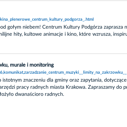
,kina_plenerowe_centrum_kultury_podgorza_.html
 pod gołym niebem! Centrum Kultury Podgórza zaprasza 
lijne hity, kultowe animacje i kino, które wzrusza, inspir
ku, murale i monitoring
086,komunikat,zarzadzanie_centrum_muzyki__limity_na_zakrzowku__
 o istotnym znaczeniu dla gminy oraz zapytania, dotyczą
z narzędzi pracy radnych miasta Krakowa. Zapraszamy do 
 złożyło dwanaścioro radnych.