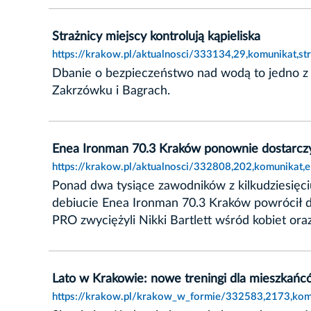
Strażnicy miejscy kontrolują kąpieliska
https://krakow.pl/aktualnosci/333134,29,komunikat,str
Dbanie o bezpieczeństwo nad wodą to jedno z n
Zakrzówku i Bagrach.
Enea Ironman 70.3 Kraków ponownie dostarczy
https://krakow.pl/aktualnosci/332808,202,komunikat
Ponad dwa tysiące zawodników z kilkudziesięci
debiucie Enea Ironman 70.3 Kraków powrócił do
PRO zwyciężyli Nikki Bartlett wśród kobiet or
Lato w Krakowie: nowe treningi dla mieszkań
https://krakow.pl/krakow_w_formie/332583,2173,kom