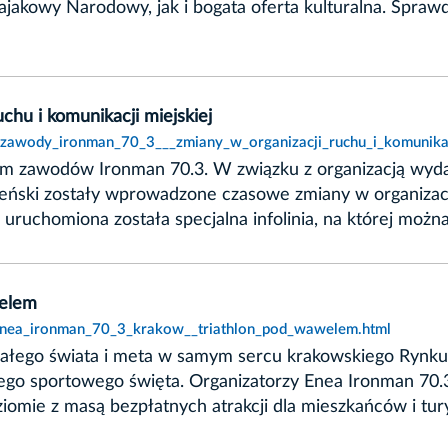
akowy Narodowy, jak i bogata oferta kulturalna. Sprawdź
chu i komunikacji miejskiej
,zawody_ironman_70_3___zmiany_w_organizacji_ruchu_i_komunikacj
m zawodów Ironman 70.3. W związku z organizacją wyda
cheński zostały wprowadzone czasowe zmiany w organizacji
ruchomiona została specjalna infolinia, na której możn
welem
,enea_ironman_70_3_krakow__triathlon_pod_wawelem.html
z całego świata i meta w samym sercu krakowskiego Ryn
kiego sportowego święta. Organizatorzy Enea Ironman 70
omie z masą bezpłatnych atrakcji dla mieszkańców i tur