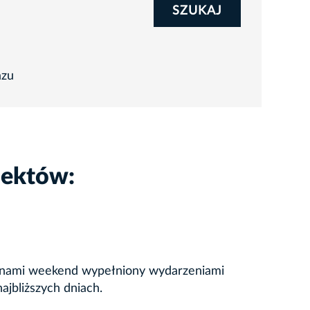
SZUKAJ
azu
iektów:
zed nami weekend wypełniony wydarzeniami
jbliższych dniach.