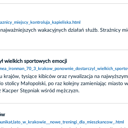
aznicy_miejscy_kontroluja_kapieliska.html
ajważniejszych wakacyjnych działań służb. Strażnicy mi
ł wielkich sportowych emocji
,enea_ironman_70_3_krakow_ponownie_dostarczyl_wielkich_sporto
u krajów, tysiące kibiców oraz rywalizacja na najwyższ
 stolicy Małopolski, po raz kolejny zamieniając miasto w
az Kacper Stępniak wśród mężczyzn.
ców
unikat,lato_w_krakowie__nowe_treningi_dla_mieszkancow_.html