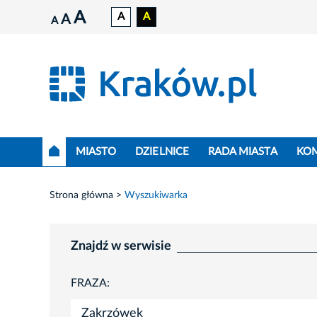
A
A
A
A
A
MIASTO
DZIELNICE
RADA MIASTA
KO
Strona główna
Wyszukiwarka
Znajdź w serwisie
FRAZA: