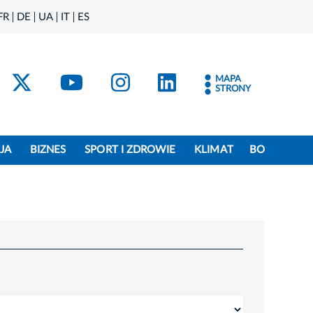
FR
DE
UA
IT
ES
acebook
Kraków - X
Kraków - YouTube
Kraków - Instagram
Kraków - Linke
MAPA
STRONY
JA
BIZNES
SPORT I ZDROWIE
KLIMAT
BO