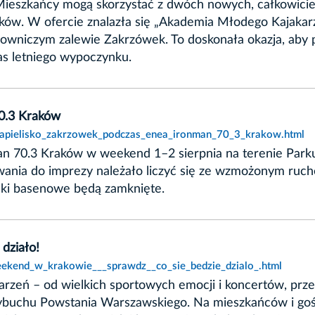
 Mieszkańcy mogą skorzystać z dwóch nowych, całkowic
ków. W ofercie znalazła się „Akademia Młodego Kajakarza
lowniczym zalewie Zakrzówek. To doskonała okazja, aby
as letniego wypoczynku.
0.3 Kraków
,kapielisko_zakrzowek_podczas_enea_ironman_70_3_krakow.html
n 70.3 Kraków w weekend 1–2 sierpnia na terenie Park
owania do imprezy należało liczyć się ze wzmożonym ruch
ecki basenowe będą zamknięte.
działo!
eekend_w_krakowie___sprawdz__co_sie_bedzie_dzialo_.html
eń – od wielkich sportowych emocji i koncertów, przez f
 wybuchu Powstania Warszawskiego. Na mieszkańców i go