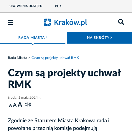
PL
UŁATWIENIA DOSTĘPU
ROZWIŃ MENU
ROZWIŃ
RADA MIASTA
NA SKRÓTY
Rada Miasta
Czym są projekty uchwał RMK
Czym są projekty uchwał
RMK
środa, 1 maja 2024 r.
A
A
A
Zgodnie ze Statutem Miasta Krakowa rada i
powołane przez nią komisje podejmują