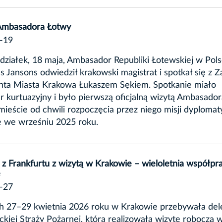
Ambasadora Łotwy
-19
ziałek, 18 maja, Ambasador Republiki Łotewskiej w Polsc
 Jansons odwiedził krakowski magistrat i spotkał się z 
nta Miasta Krakowa Łukaszem Sękiem. Spotkanie miało
r kurtuazyjny i było pierwszą oficjalną wizytą Ambasado
ieście od chwili rozpoczęcia przez niego misji dyplomat
e we wrześniu 2025 roku.
 z Frankfurtu z wizytą w Krakowie – wieloletnia współpr
e
-27
h 27–29 kwietnia 2026 roku w Krakowie przebywała del
ckiej Straży Pożarnej, która realizowała wizytę roboczą 