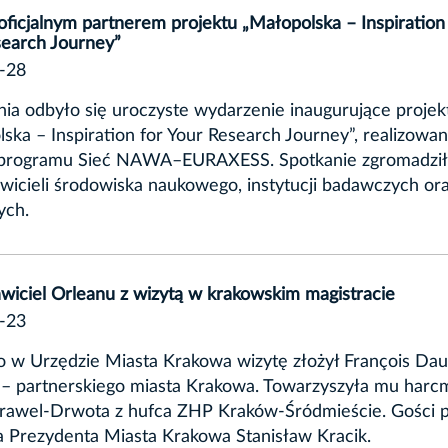
ficjalnym partnerem projektu „Małopolska – Inspiration
search Journey”
-28
nia odbyło się uroczyste wydarzenie inaugurujące projek
ska – Inspiration for Your Research Journey”, realizowa
programu Sieć NAWA–EURAXESS. Spotkanie zgromadzi
wicieli środowiska naukowego, instytucji badawczych or
ych.
wiciel Orleanu z wizytą w krakowskim magistracie
-23
o w Urzędzie Miasta Krakowa wizytę złożył François Dau
– partnerskiego miasta Krakowa. Towarzyszyła mu harcm
rawel-Drwota z hufca ZHP Kraków-Śródmieście. Gości p
 Prezydenta Miasta Krakowa Stanisław Kracik.