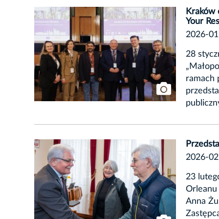
Kraków o
Your Re
2026-01
28 stycz
„Małopol
ramach 
przedsta
publiczn
Przedsta
2026-02
23 luteg
Orleanu 
Anna Żu
Zastępca