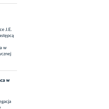
e J.E.
Zastępcą
ra w
ycznej
aca w
egacja
w