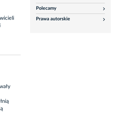
rozwiń
Polecamy
rozwiń
icieli
Prawa autorskie
rozwiń
i
wały
łnią
ją