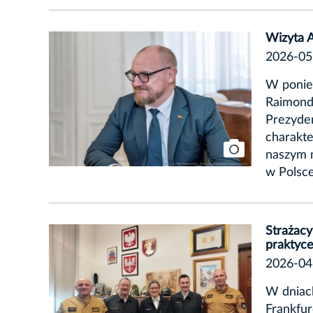
Wizyta 
2026-05
W ponied
Raimonds
Prezyde
charakte
naszym m
w Polsc
Strażacy
praktyc
2026-04
W dniac
Frankfur