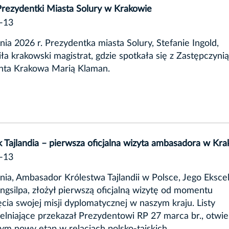
Prezydentki Miasta Solury w Krakowie
-13
nia 2026 r. Prezydentka miasta Solury, Stefanie Ingold,
ła krakowski magistrat, gdzie spotkała się z Zastępczyni
nta Krakowa Marią Klaman.
 Tajlandia – pierwsza oficjalna wizyta ambasadora w Kr
-13
nia, Ambasador Królestwa Tajlandii w Polsce, Jego Eksce
ngsilpa, złożył pierwszą oficjalną wizytę od momentu
cia swojej misji dyplomatycznej w naszym kraju. Listy
elniające przekazał Prezydentowi RP 27 marca br., otwie
m nowy etap w relacjach polsko-tajskich.