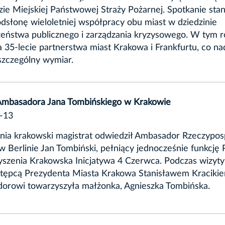
e Miejskiej Państwowej Straży Pożarnej. Spotkanie sta
odsłonę wieloletniej współpracy obu miast w dziedzinie
eństwa publicznego i zarządzania kryzysowego. W tym 
 35-lecie partnerstwa miast Krakowa i Frankfurtu, co na
szczególny wymiar.
Ambasadora Jana Tombińskiego w Krakowie
-13
nia krakowski magistrat odwiedził Ambasador Rzeczyposp
 w Berlinie Jan Tombiński, pełniący jednocześnie funkcję
szenia Krakowska Inicjatywa 4 Czerwca. Podczas wizyty
stępcą Prezydenta Miasta Krakowa Stanisławem Kraciki
orowi towarzyszyła małżonka, Agnieszka Tombińska.