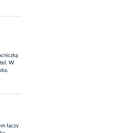
ocniczką
tel. W
ska,
em łączy