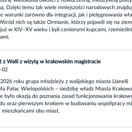
storię wielokulturowości z nowoczesną, inkluzywną polit
ą. Dzięki temu tak wiele mniejszości narodowych znajdu
e warunki zarówno dla integracji, jak i pielęgnowania wł
 Wśród nich są także Ormianie, którzy pojawili się na zie
 już w XIV–XV wieku i byli cenionymi kupcami, rzemieślni
ami.
 z Walii z wizytą w krakowskim magistracie
-02
2026 roku grupa młodzieży z walijskiego miasta Llanelli
ła Pałac Wielopolskich – siedzibę władz Miasta Krakowa
e było okazją do poznania zasad funkcjonowania krakow
du oraz pierwszym krokiem w budowaniu współpracy m
 mieszkańcami obu miast.