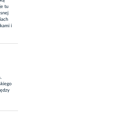
yką
je tu
asnej
miach
kami i
.
skiego
iędzy