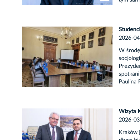
Studenci
2026-04
W środę,
socjolog
Prezyden
spotkani
Paulina P
Wizyta 
2026-03
Kraków j