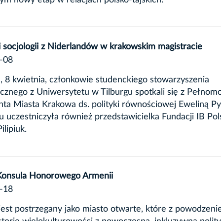
 socjologii z Niderlandów w krakowskim magistracie
-08
 8 kwietnia, członkowie studenckiego stowarzyszenia
icznego z Uniwersytetu w Tilburgu spotkali się z Pełnom
ta Miasta Krakowa ds. polityki równościowej Eweliną Py
u uczestniczyła również przedstawicielka Fundacji IB Pol
ilipiuk.
Konsula Honorowego Armenii
-18
est postrzegany jako miasto otwarte, które z powodzeni