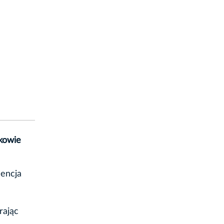
ą
akowie
lencja
rając