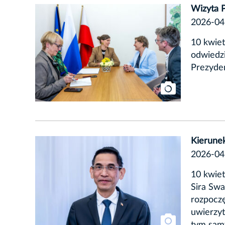
Wizyta 
2026-04
10 kwiet
odwiedzi
Prezyde
Kierunek
2026-04
10 kwiet
Sira Swa
rozpoczę
uwierzyt
tym samy