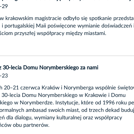
-29
w krakowskim magistracie odbyło się spotkanie przedstaw
i portugalskiej Maii poświęcone wymianie doświadczeń 
ciom przyszłej współpracy między miastami.
sz 30-lecia Domu Norymberskiego za nami
-23
h 20–21 czerwca Kraków i Norymberga wspólnie święto
sz 30-lecia Domu Norymberskiego w Krakowie i Domu
iego w Norymberdze. Instytucje, które od 1996 roku pe
formalnych ambasad swoich miast, od trzech dekad budu
eń dla dialogu, wymiany kulturalnej oraz współpracy
ńców obu partnerów.