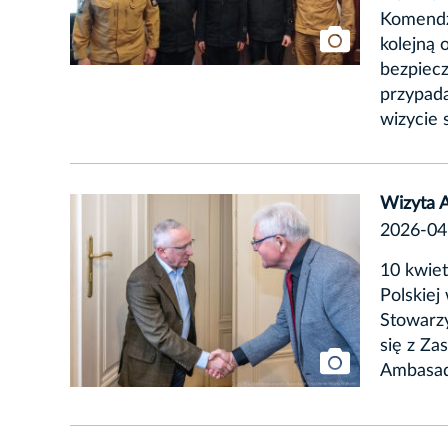
Komendzi
kolejną 
bezpiecz
przypada
wizycie 
Wizyta 
2026-04
10 kwiet
Polskiej
Stowarzy
się z Za
Ambasad