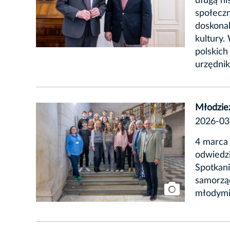
długą hi
społeczn
doskonal
kultury.
polskich
urzędnik
Młodzież
2026-03
4 marca 
odwiedzi
Spotkani
samorzą
młodymi