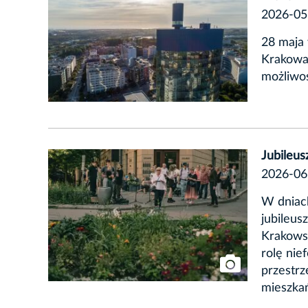
2026-05
28 maja 
Krakowa 
możliwoś
Jubileu
2026-06
W dniac
jubileu
Krakowsk
rolę nie
przestrz
mieszka