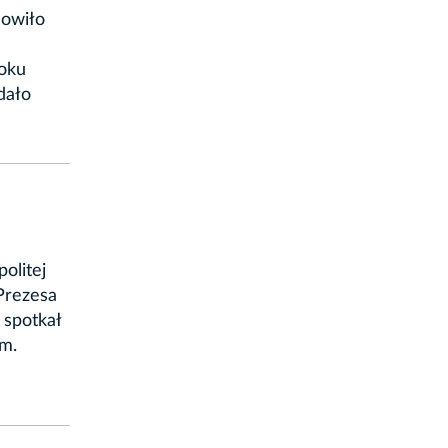
nowiło
roku
dało
olitej
 Prezesa
 spotkał
em.