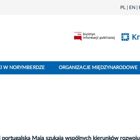
PL
EN
I W NORYMBERDZE
ORGANIZACJE MIĘDZYNARODOWE
 portugalska Maia szukają wspólnych kierunków rozwoju