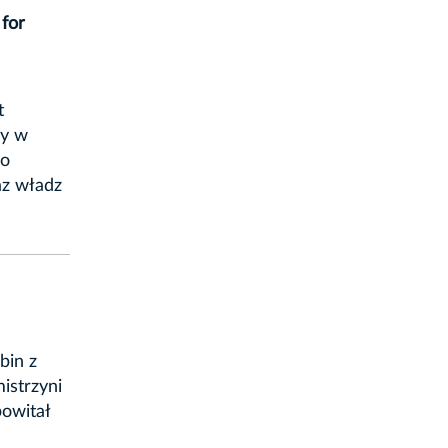
 for
t
ny w
ło
az władz
bin z
istrzyni
owitał