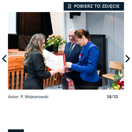
IE
POBIERZ TO ZDJĘCIE
1
Autor: P. Wojnarowski
18/31
Auto