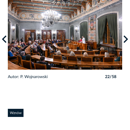
8
Autor: P. Wojnarowski
22/58
Auto
Wznów