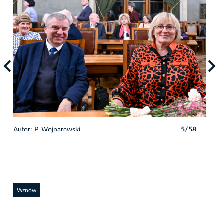
8
Autor: P. Wojnarowski
5/58
Auto
Wznów