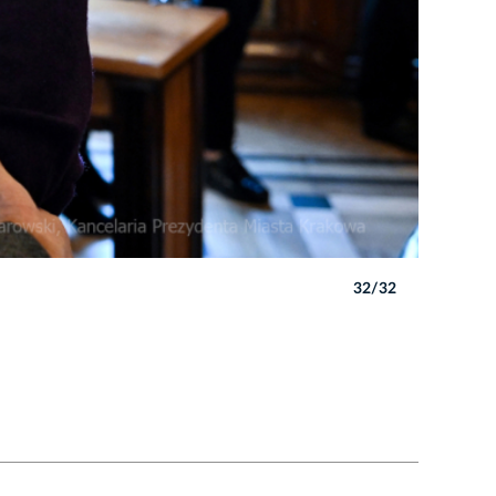
32/32
Autor: P. 