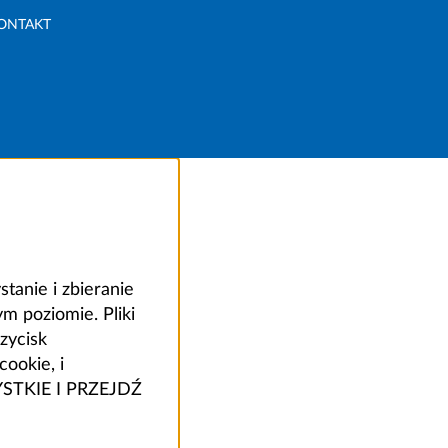
ONTAKT
anie i zbieranie
 poziomie. Pliki
zycisk
ookie, i
ZYSTKIE I PRZEJDŹ