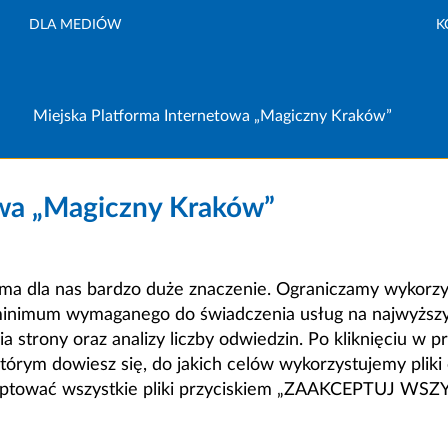
DLA MEDIÓW
K
Miejska Platforma Internetowa „Magiczny Kraków”
owa „Magiczny Kraków”
a dla nas bardzo duże znaczenie. Ograniczamy wykorzyst
minimum wymaganego do świadczenia usług na najwyższym
strony oraz analizy liczby odwiedzin. Po kliknięciu w pr
m dowiesz się, do jakich celów wykorzystujemy pliki c
ceptować wszystkie pliki przyciskiem „ZAAKCEPTUJ WS