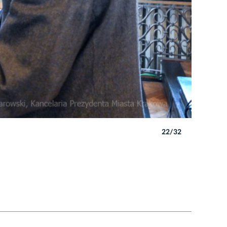
22/32
Autor: P. 