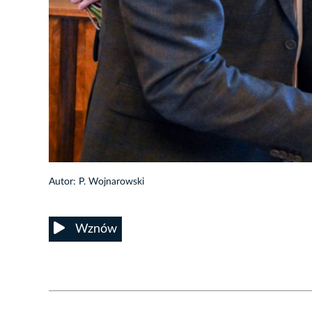
21/32
Autor: P. Wojnarowski
Wznów