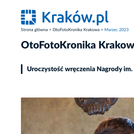
Strona główna
OtoFotoKronika Krakowa
Marzec 2023
OtoFotoKronika Krako
Uroczystość wręczenia Nagrody im.
ZDJĘCIE