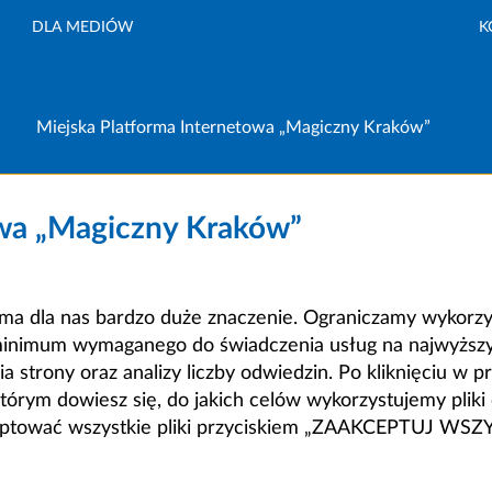
DLA MEDIÓW
K
Miejska Platforma Internetowa „Magiczny Kraków”
owa „Magiczny Kraków”
a dla nas bardzo duże znaczenie. Ograniczamy wykorzyst
minimum wymaganego do świadczenia usług na najwyższym
strony oraz analizy liczby odwiedzin. Po kliknięciu w pr
m dowiesz się, do jakich celów wykorzystujemy pliki c
ceptować wszystkie pliki przyciskiem „ZAAKCEPTUJ WS