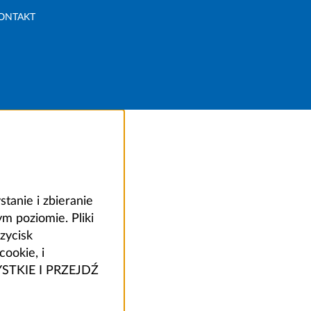
ONTAKT
anie i zbieranie
 poziomie. Pliki
zycisk
ookie, i
ZYSTKIE I PRZEJDŹ