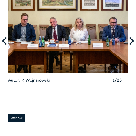
Autor: P. Wojnarowski
1/25
Auto
Wznów